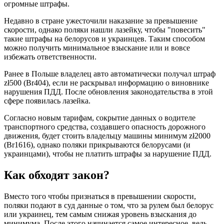
огромные штрафы.
Недавно в стране ужесточили наказание за превышение
скорости, однако поляки нашли лазейку, чтобы "повесить"
такие штрафы на белорусов и украинцев. Таким способом
можно получить минимальное взыскание или и вовсе
избежать ответственности.
Ранее в Польше владелец авто автоматически получал штраф
zł500 (Br404), если не раскрывал информацию о виновнике
нарушения ПДД. После обновления законодательства в этой
сфере появилась лазейка.
Согласно новым тарифам, сокрытие данных о водителе
транспортного средства, создавшего опасность дорожного
движения, будет стоить владельцу машины минимум zł2000
(Br1616), однако поляки прикрываются белорусами (и
украинцами), чтобы не платить штрафы за нарушение ПДД.
Как обходят закон?
Вместо того чтобы признаться в превышении скорости,
поляки подают в суд данные о том, что за рулем был белорус
или украинец, тем самым снижая уровень взыскания до
минимума. После этого начинается самое интересное, ведь