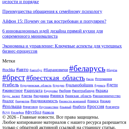
целости и порядке
Преимущества обращения к семейному психологу
Айфон 15: Почему он так востребован и популярен?
6 инновационных идей дизайна прямой кухни для
современного минималиста
Экономика и управление: Ключевые аспекты для успешных
бизнес-процессов
Метки
#беларусь
#авто
#tochka
#барановичи
#берёза
#автобус
#брест
#брестская_область
#германия
#вело
#гибель
#дети
#дальнобойщик
#гродно
#деньга
#гродненская_область
#животное
#зарплата
#контрабанда
#кража
#кобрин
#здоровье
#минск
#литва
#минская_область
#мошенничество
#курс_валют
#медицина
#налог
#недвижимость
#пинск
#пожар
#наркотик
#новости компаний
#польша
#россия
#работа
#сигарета
#приговор
#путешествие
#пьяный
#футбол
#суд
#школа
#телефон
© 2026 - Главные новости. Все права защищены.
Любое копирование материалов с нашего ресурса разрешается
только с обратной активной ссылкой на страницу статьи.