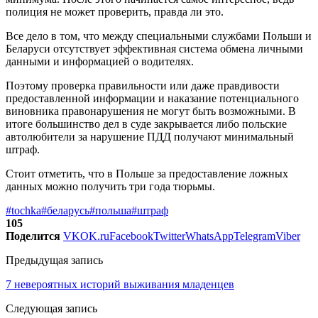
полиция не может проверить, правда ли это.
Все дело в том, что между специальными службами Польши и
Беларуси отсутствует эффективная система обмена личными
данными и информацией о водителях.
Поэтому проверка правильности или даже правдивости
предоставленной информации и наказание потенциального
виновника правонарушения не могут быть возможными. В
итоге большинство дел в суде закрывается либо польские
автолюбители за нарушение ПДД получают минимальный
штраф.
Стоит отметить, что в Польше за предоставление ложных
данных можно получить три года тюрьмы.
#tochka
#беларусь
#польша
#штраф
105
Поделится
VK
OK.ru
Facebook
Twitter
WhatsApp
Telegram
Viber
Предыдущая запись
7 невероятных историй выживания младенцев
Следующая запись