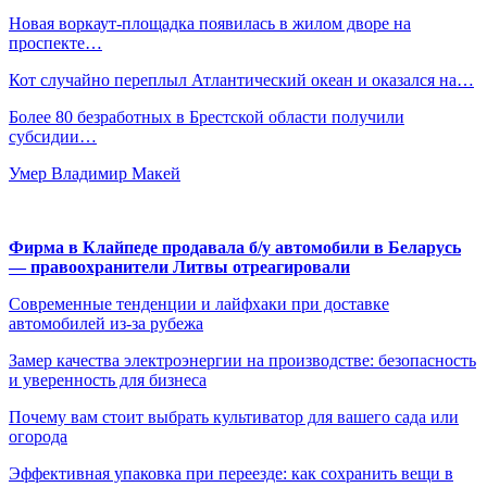
Новая воркаут-площадка появилась в жилом дворе на
проспекте…
Кот случайно переплыл Атлантический океан и оказался на…
Более 80 безработных в Брестской области получили
субсидии…
Умер Владимир Макей
Фирма в Клайпеде продавала б/у автомобили в Беларусь
— правоохранители Литвы отреагировали
Современные тенденции и лайфхаки при доставке
автомобилей из-за рубежа
Замер качества электроэнергии на производстве: безопасность
и уверенность для бизнеса
Почему вам стоит выбрать культиватор для вашего сада или
огорода
Эффективная упаковка при переезде: как сохранить вещи в