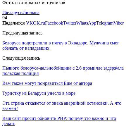
Фото: из открытых источников
#беларусь
#польша
94
Поделится
VK
OK.ru
Facebook
Twitter
WhatsApp
Telegram
Viber
Предыдущая запись
Белоруса подстрелили в пятку в Эквадоре. Мужчина смог
сбежать от нападавших
Следующая запись
Пьяного белоруса-дальнобойщика с 2,6 промилле задержала
польская полиция
Вам также могут понравиться
Еще от автора
Туристку из Беларуси унесло в море
Эта страна откажется от знака аварийной остановки. А что
взамен?
Ваш сайт просит обновить PHP: почему это важно и что
делать