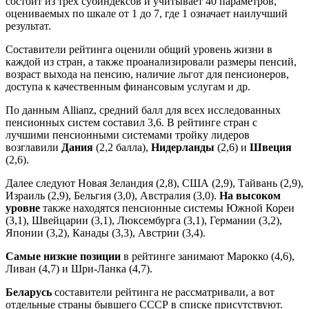
состоит из трех субиндексов и учитывает 40 параметров,
оцениваемых по шкале от 1 до 7, где 1 означает наилучший
результат.
Составители рейтинга оценили общий уровень жизни в
каждой из стран, а также проанализировали размеры пенсий,
возраст выхода на пенсию, наличие льгот для пенсионеров,
доступа к качественным финансовым услугам и др.
По данным Allianz, средний балл для всех исследованных
пенсионных систем составил 3,6. В рейтинге стран с
лучшими пенсионными системами тройку лидеров
возглавили
Дания
(2,2 балла),
Нидерланды
(2,6) и
Швеция
(2,6).
Далее следуют Новая Зеландия (2,8), США (2,9), Тайвань (2,9),
Израиль (2,9), Бельгия (3,0), Австралия (3,0).
На высоком
уровне
также находятся пенсионные системы Южной Кореи
(3,1), Швейцарии (3,1), Люксембурга (3,1), Германии (3,2),
Японии (3,2), Канады (3,3), Австрии (3,4).
Самые низкие позиции
в рейтинге занимают Марокко (4,6),
Ливан (4,7) и Шри-Ланка (4,7).
Беларусь
составители рейтинга не рассматривали, а вот
отдельные страны бывшего СССР в списке присутствуют.