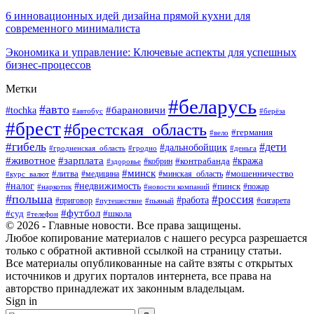
6 инновационных идей дизайна прямой кухни для
современного минималиста
Экономика и управление: Ключевые аспекты для успешных
бизнес-процессов
Метки
#беларусь
#авто
#tochka
#барановичи
#берёза
#автобус
#брест
#брестская_область
#германия
#вело
#гибель
#дети
#дальнобойщик
#гродно
#деньга
#гродненская_область
#животное
#зарплата
#контрабанда
#кража
#кобрин
#здоровье
#минск
#литва
#минская_область
#мошенничество
#курс_валют
#медицина
#налог
#недвижимость
#пинск
#пожар
#наркотик
#новости компаний
#польша
#россия
#работа
#сигарета
#приговор
#путешествие
#пьяный
#футбол
#суд
#школа
#телефон
© 2026 - Главные новости. Все права защищены.
Любое копирование материалов с нашего ресурса разрешается
только с обратной активной ссылкой на страницу статьи.
Все материалы опубликованные на сайте взяты с открытых
источников и других порталов интернета, все права на
авторство принадлежат их законным владельцам.
Sign in