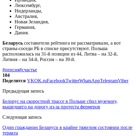
Люксембург,
Нидерланды,
Австралия,
Новая Зеландия,
Германия,
Дания.
Беларусь
составители рейтинга не рассматривали, а вот
страны-соседи РБ в списке присутствуют. Польша
расположилась на 31-й позиции из 44, Литва – на 32-й,
Латвия – на 34-й, Россия – на 39-й.
#пенсия
#счастье
104
Поделится
VK
OK.ru
Facebook
Twitter
WhatsApp
Telegram
Viber
Предыдущая запись
Белорус на скоростной трассе в Польше сбил мужчину,
вышедшего на дорогу из-за протеста фермеров
Следующая запись
Один гражданин Беларуси в крайне тяжелом состоянии после
теракта