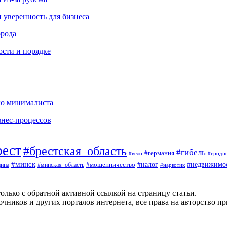
и уверенность для бизнеса
орода
ости и порядке
го минималиста
знес-процессов
рест
#брестская_область
#гибель
#германия
#вело
#гродн
#минск
#налог
#недвижимо
#минская_область
#мошенничество
ина
#наркотик
олько с обратной активной ссылкой на страницу статьи.
чников и других порталов интернета, все права на авторство п