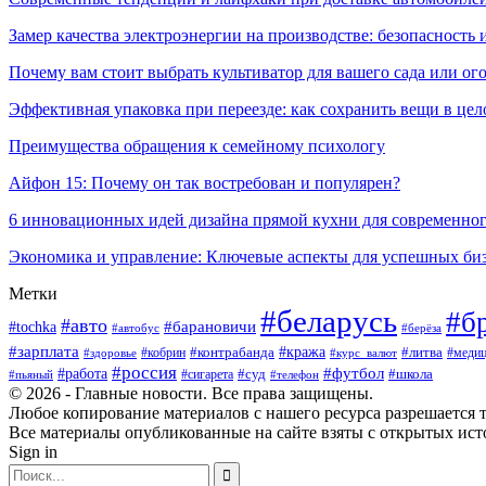
Замер качества электроэнергии на производстве: безопасность 
Почему вам стоит выбрать культиватор для вашего сада или ог
Эффективная упаковка при переезде: как сохранить вещи в цел
Преимущества обращения к семейному психологу
Айфон 15: Почему он так востребован и популярен?
6 инновационных идей дизайна прямой кухни для современно
Экономика и управление: Ключевые аспекты для успешных би
Метки
#беларусь
#б
#авто
#tochka
#барановичи
#берёза
#автобус
#зарплата
#контрабанда
#кража
#кобрин
#литва
#здоровье
#курс_валют
#медиц
#россия
#работа
#футбол
#суд
#сигарета
#школа
#пьяный
#телефон
© 2026 - Главные новости. Все права защищены.
Любое копирование материалов с нашего ресурса разрешается т
Все материалы опубликованные на сайте взяты с открытых исто
Sign in