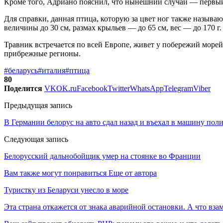
Кроме того, Адриано пояснил, что нынешний случай — первый
Для справки, данная птица, которую за цвет ног также называю
величины до 30 см, размах крыльев — до 65 см, вес — до 170 г.
Травник встречается по всей Европе, живет у побережий морей
прибрежные регионы.
#беларусь
#италия
#птица
80
Поделится
VK
OK.ru
Facebook
Twitter
WhatsApp
Telegram
Viber
Предыдущая запись
В Германии белорус на авто сдал назад и въехал в машину пол
Следующая запись
Белорусский дальнобойщик умер на стоянке во Франции
Вам также могут понравиться
Еще от автора
Туристку из Беларуси унесло в море
Эта страна откажется от знака аварийной остановки. А что вза