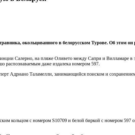
вника, окольцованного в белорусском Турове. Об этом он рас
винции Салерно, на пляже Оливето между Сапри и Вилламаре в з
ошо распознаваемым даже издалека номером 597.
сперт Адриано Таламелли, занимающийся поиском и сохранением
еским кольцом с номером S10709 и белой биркой с номером 597