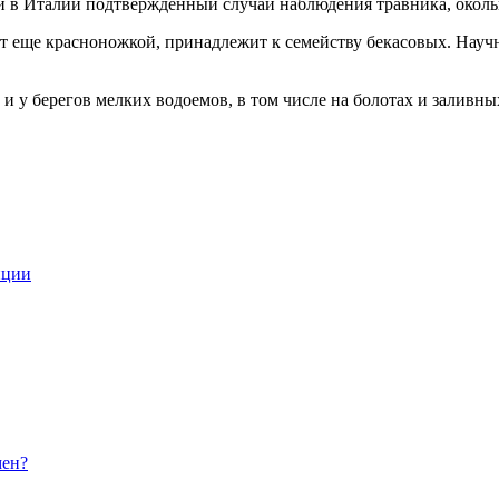
 в Италии подтвержденный случай наблюдения травника, околь
т еще красноножкой, принадлежит к семейству бекасовых. Научное
 и у берегов мелких водоемов, в том числе на болотах и заливн
иции
мен?