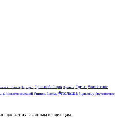
#дети
#животное
#дальнобойщик
#гродно
#деньга
енская_область
#польша
сть
#пинск
#пожар
#новости компаний
#приговор
#путешествие
ринадлежат их законным владельцам.