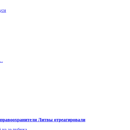
уси
я…
— правоохранители Литвы отреагировали
 из-за рубежа