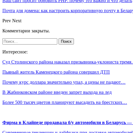
Ваш сайт просит обновить PHP: почему это важно и что делать
Почта для домена: как настроить корпоративную почту в Белар
Prev
Next
Комментарии закрыты.
Интересное:
Суд Столинского района наказал призывника-уклониста трем
Пьяный житель Каменецкого района совершил ДТП
Почему курс доллара значительно упал, а цены не падают…
В Жабинковском районе введен запрет выхода на лед
Более 500 тысяч цветов планируют высадить на брестских…
Фирма в Клайпеде продавала б/у автомобили в Беларусь 
Современные тенденции и лайфхаки при доставке автомобилей