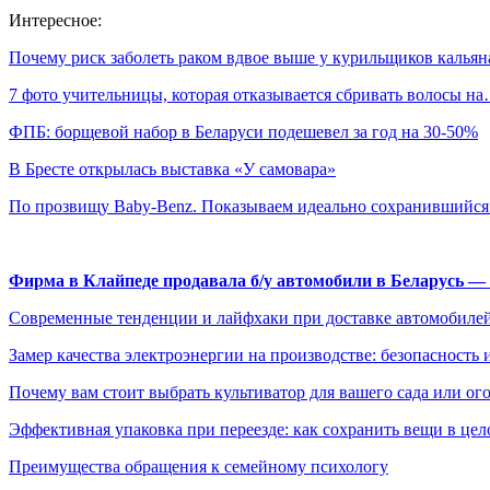
Интересное:
Почему риск заболеть раком вдвое выше у курильщиков калья
7 фото учительницы, которая отказывается сбривать волосы н
ФПБ: борщевой набор в Беларуси подешевел за год на 30-50%
В Бресте открылась выставка «У самовара»
По прозвищу Baby-Benz. Показываем идеально сохранившийс
Фирма в Клайпеде продавала б/у автомобили в Беларусь 
Современные тенденции и лайфхаки при доставке автомобилей
Замер качества электроэнергии на производстве: безопасность 
Почему вам стоит выбрать культиватор для вашего сада или ог
Эффективная упаковка при переезде: как сохранить вещи в цел
Преимущества обращения к семейному психологу