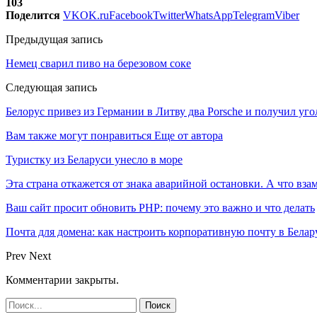
103
Поделится
VK
OK.ru
Facebook
Twitter
WhatsApp
Telegram
Viber
Предыдущая запись
Немец сварил пиво на березовом соке
Следующая запись
Белорус привез из Германии в Литву два Porsche и получил уго
Вам также могут понравиться
Еще от автора
Туристку из Беларуси унесло в море
Эта страна откажется от знака аварийной остановки. А что вза
Ваш сайт просит обновить PHP: почему это важно и что делать
Почта для домена: как настроить корпоративную почту в Белар
Prev
Next
Комментарии закрыты.