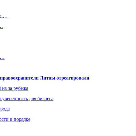
на,…
а…
я…
— правоохранители Литвы отреагировали
 из-за рубежа
и уверенность для бизнеса
орода
ости и порядке