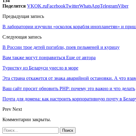
134
Поделится
VK
OK.ru
Facebook
Twitter
WhatsApp
Telegram
Viber
Предыдущая запись
В лаборатории изучили «осколок корабля инопланетян» и пр
Следующая запись
В России трое детей погибли, поев пельменей и курицу
Вам также могут понравиться
Еще от автора
Туристку из Беларуси унесло в море
Эта страна откажется от знака аварийной остановки. А что вза
Ваш сайт просит обновить PHP: почему это важно и что делать
Почта для домена: как настроить корпоративную почту в Белар
Prev
Next
Комментарии закрыты.