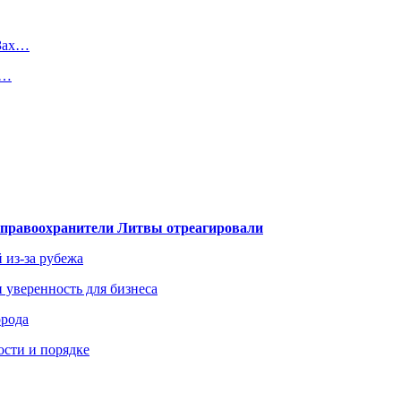
АЗах…
и…
— правоохранители Литвы отреагировали
 из-за рубежа
и уверенность для бизнеса
орода
ости и порядке