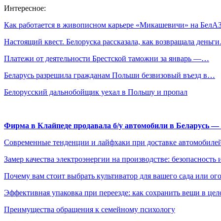
Интересное:
Как работается в живописном карьере «Микашевичи» на Бел
Настоящий квест. Белоруска рассказала, как возвращала деньг
Платежи от деятельности Брестской таможни за январь —…
Беларусь разрешила гражданам Польши безвизовый въезд в…
Белорусский дальнобойщик уехал в Польшу и пропал
Фирма в Клайпеде продавала б/у автомобили в Беларусь 
Современные тенденции и лайфхаки при доставке автомобилей
Замер качества электроэнергии на производстве: безопасность 
Почему вам стоит выбрать культиватор для вашего сада или ог
Эффективная упаковка при переезде: как сохранить вещи в цел
Преимущества обращения к семейному психологу