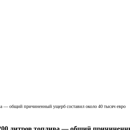
ва — общий причиненный ущерб составил около 40 тысяч евро
200 литров топлива — общий причиненны