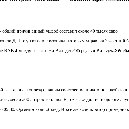
ошло ДТП с участием грузовика, которым управлял 33-летний б
бане BAB 4 между развязками Вильдек-Оберзуль и Вильдек-Хёнеба
й развязки автопоезд с нашим соотечественником по какой-то п
илось около 200 литров топлива. Его «разъездили» по дороге др
 05:30. Организовали объезд. И все же возник затор примерно 