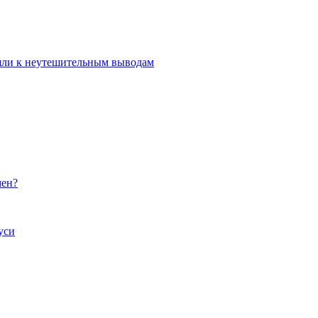
ишли к неутешительным выводам
мен?
уси