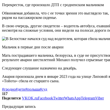
Перекресток, где произошло ДТП с гродненским мальчиком
Обвиняемая добавила, что с ее точки зрения это выглядело та
рядом на пассажирском сиденье.
В свою очередь, другие свидетели – водитель автобуса, ехавши
несмотря на сложные условия, они видели на полосах дороги п
Мальчик в первые дни после аварии
Мать пострадавшего мальчика, белоруска, в суде не присутство
результате аварии шестилетний Михаил получил серьезные тр
Следующее слушание назначено на декабрь.
Авария произошла днем ​​в январе 2023 года на улице Липовой
«Тойота» сбила ее старшего сына.
#гродно
#дети
#польша
#суд
117
Поделится
VK
OK.ru
Facebook
Twitter
WhatsApp
Telegram
Viber
Предыдущая запись