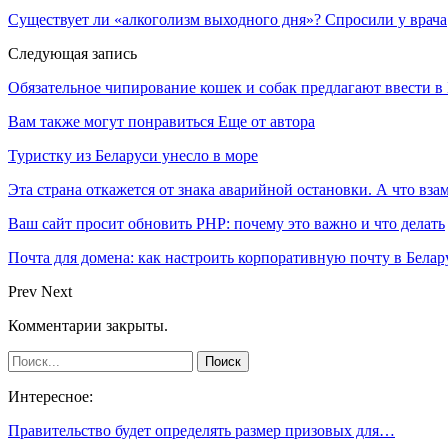
Существует ли «алкоголизм выходного дня»? Спросили у врача
Следующая запись
Обязательное чипирование кошек и собак предлагают ввести в
Вам также могут понравиться
Еще от автора
Туристку из Беларуси унесло в море
Эта страна откажется от знака аварийной остановки. А что вза
Ваш сайт просит обновить PHP: почему это важно и что делать
Почта для домена: как настроить корпоративную почту в Белар
Prev
Next
Комментарии закрыты.
Интересное:
Правительство будет определять размер призовых для…