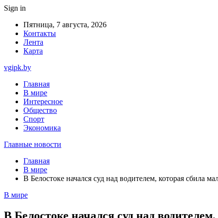
Sign in
Пятница, 7 августа, 2026
Контакты
Лента
Карта
vgipk.by
Главная
В мире
Интересное
Общество
Спорт
Экономика
Главные новости
Главная
В мире
В Белостоке начался суд над водителем, которая сбила ма
В мире
В Белостоке начался суд над водителем