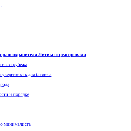
т…
— правоохранители Литвы отреагировали
 из-за рубежа
и уверенность для бизнеса
орода
ости и порядке
го минималиста