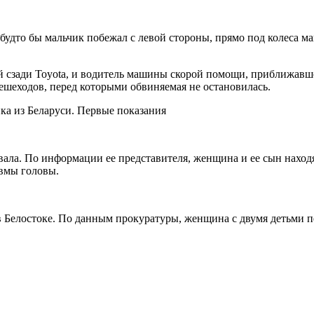
к, будто бы мальчик побежал с левой стороны, прямо под колес
й сзади Toyota, и водитель машины скорой помощи, приближавшей
ешеходов, перед которыми обвиняемая не остановилась.
вала. По информации ее представителя, женщина и ее сын находя
авмы головы.
 в Белостоке. По данным прокуратуры, женщина с двумя детьми 