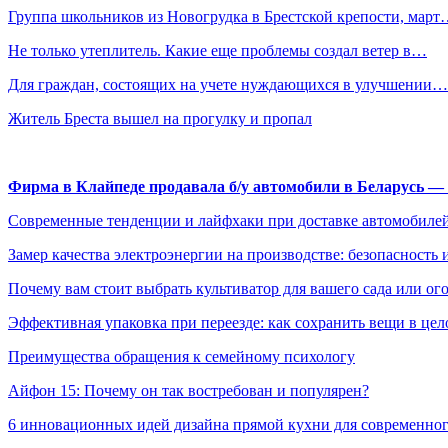
Группа школьников из Новогрудка в Брестской крепости, мар
Не только утеплитель. Какие еще проблемы создал ветер в…
Для граждан, состоящих на учете нуждающихся в улучшении…
Житель Бреста вышел на прогулку и пропал
Фирма в Клайпеде продавала б/у автомобили в Беларусь 
Современные тенденции и лайфхаки при доставке автомобилей
Замер качества электроэнергии на производстве: безопасность 
Почему вам стоит выбрать культиватор для вашего сада или ог
Эффективная упаковка при переезде: как сохранить вещи в цел
Преимущества обращения к семейному психологу
Айфон 15: Почему он так востребован и популярен?
6 инновационных идей дизайна прямой кухни для современно