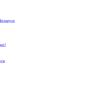
 Беларуси
мен?
уси