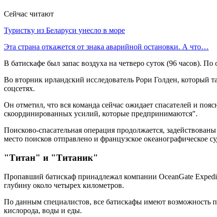
Сейчас читают
Туристку из Беларуси унесло в море
Эта страна откажется от знака аварийной остановки. А что…
В батискафе был запас воздуха на четверо суток (96 часов). П
Во вторник ирландский исследователь Рори Голден, который так
соцсетях.
Он отметил, что вся команда сейчас ожидает спасателей и поя
скоординированных усилий, которые предпринимаются".
Поисково-спасательная операция продолжается, задействованы
место поисков отправлено и французское океанографическое с
"Титан" и "Титаник"
Пропавший батискаф принадлежал компании OceanGate Expeditio
глубину около четырех километров.
По данным специалистов, все батискафы имеют возможность под
кислорода, воды и еды.