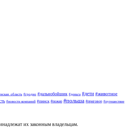
#дети
#животное
#дальнобойщик
#гродно
#деньга
енская_область
#польша
сть
#пинск
#пожар
#новости компаний
#приговор
#путешествие
ринадлежат их законным владельцам.