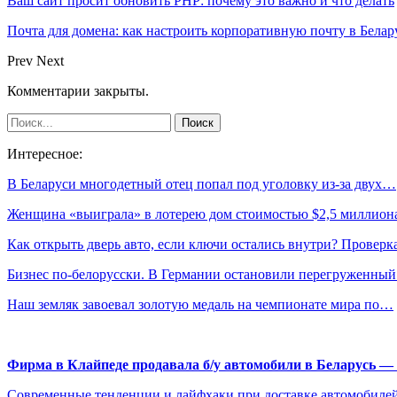
Ваш сайт просит обновить PHP: почему это важно и что делать
Почта для домена: как настроить корпоративную почту в Белар
Prev
Next
Комментарии закрыты.
Интересное:
В Беларуси многодетный отец попал под уголовку из-за двух…
Женщина «выиграла» в лотерею дом стоимостью $2,5 миллио
Как открыть дверь авто, если ключи остались внутри? Провер
Бизнес по-белорусски. В Германии остановили перегруженны
Наш земляк завоевал золотую медаль на чемпионате мира по…
Фирма в Клайпеде продавала б/у автомобили в Беларусь 
Современные тенденции и лайфхаки при доставке автомобилей