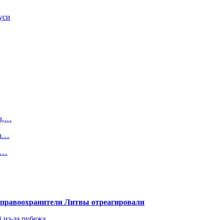
уси
на,…
ка…
й…
— правоохранители Литвы отреагировали
 из-за рубежа