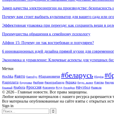
Замер качества электроэнергии на производстве: безопасность 
Почему вам стоит выбрать культиватор для вашего сада или ог
Эффективная упаковка при переезде: как сохранить вещи в цел
Преимущества обращения к семейному психологу
Айфон 15: Почему он так востребован и популярен?
6 инновационных идей дизайна прямой кухни для современно
Экономика и управление: Ключевые аспекты для успешных би
Метки
#беларусь
#б
#авто
#tochka
#барановичи
#берёза
#автобус
#зарплата
#контрабанда
#кража
#кобрин
#литва
#здоровье
#курс_валют
#медиц
#россия
#работа
#футбол
#суд
#сигарета
#школа
#пьяный
#телефон
© 2026 - Главные новости. Все права защищены.
Любое копирование материалов с нашего ресурса разрешается т
Все материалы опубликованные на сайте взяты с открытых исто
Sign in