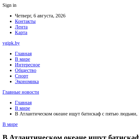
Sign in
Четверг, 6 августа, 2026
Контакты
Лента
Карта
vgipk.by
Главная
В мире
Интересное
Общество
Спорт
Экономика
Главные новости
Главная
В мире
В Атлантическом океане ищут батискаф с пятью людьми,
В мире
В Атлантическом океане ищут батискаф