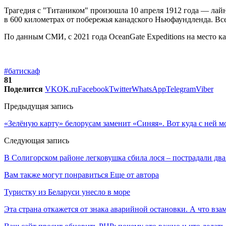
Трагедия с "Титаником" произошла 10 апреля 1912 года — лайн
в 600 километрах от побережья канадского Ньюфаундленда. Всег
По данным СМИ, с 2021 года OceanGate Expeditions на место ка
#батискаф
81
Поделится
VK
OK.ru
Facebook
Twitter
WhatsApp
Telegram
Viber
Предыдущая запись
«Зелёную карту» белорусам заменит «Синяя». Вот куда с ней м
Следующая запись
В Солигорском районе легковушка сбила лося – пострадали два
Вам также могут понравиться
Еще от автора
Туристку из Беларуси унесло в море
Эта страна откажется от знака аварийной остановки. А что вза