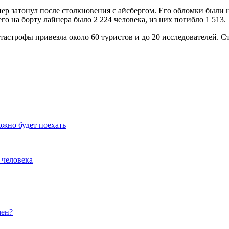
ер затонул после столкновения с айсбергом. Его обломки были н
о на борту лайнера было 2 224 человека, из них погибло 1 513.
тастрофы привезла около 60 туристов и до 20 исследователей. С
ожно будет поехать
 человека
мен?