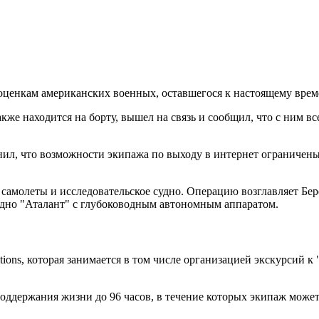
о оценкам американских военных, оставшегося к настоящему време
же находится на борту, вышел на связь и сообщил, что с ним все
снил, что возможности экипажа по выходу в интернет ограничен
 самолеты и исследовательское судно. Операцию возглавляет Бе
удно "Аталант" с глубоководным автономным аппаратом.
ns, которая занимается в том числе организацией экскурсий к "
держания жизни до 96 часов, в течение которых экипаж может п