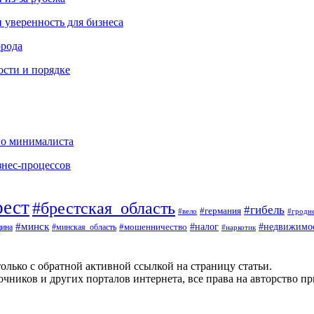
и уверенность для бизнеса
орода
ости и порядке
го минималиста
знес-процессов
рест
#брестская_область
#гибель
#германия
#вело
#гродн
#минск
#налог
#недвижимо
#минская_область
#мошенничество
ина
#наркотик
олько с обратной активной ссылкой на страницу статьи.
чников и других порталов интернета, все права на авторство п