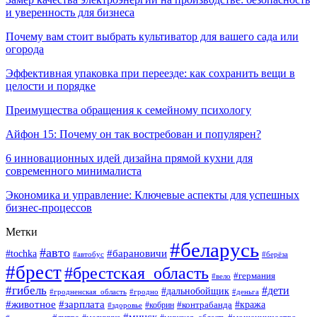
и уверенность для бизнеса
Почему вам стоит выбрать культиватор для вашего сада или
огорода
Эффективная упаковка при переезде: как сохранить вещи в
целости и порядке
Преимущества обращения к семейному психологу
Айфон 15: Почему он так востребован и популярен?
6 инновационных идей дизайна прямой кухни для
современного минималиста
Экономика и управление: Ключевые аспекты для успешных
бизнес-процессов
Метки
#беларусь
#авто
#tochka
#барановичи
#берёза
#автобус
#брест
#брестская_область
#германия
#вело
#гибель
#дети
#дальнобойщик
#гродно
#деньга
#гродненская_область
#животное
#зарплата
#контрабанда
#кража
#кобрин
#здоровье
#минск