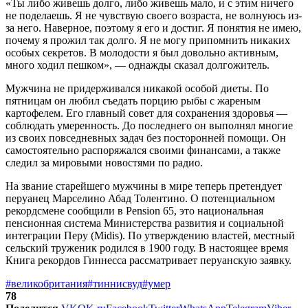
«Ты либо живешь долго, либо живешь мало, и с этим ничего
не поделаешь. Я не чувствую своего возраста, не волнуюсь из-
за него. Наверное, поэтому я его и достиг. Я понятия не имею,
почему я прожил так долго. Я не могу припомнить никаких
особых секретов. В молодости я был довольно активным,
много ходил пешком», — однажды сказал долгожитель.
Мужчина не придерживался никакой особой диеты. По
пятницам он любил съедать порцию рыбы с жареным
картофелем. Его главный совет для сохранения здоровья —
соблюдать умеренность. До последнего он выполнял многие
из своих повседневных задач без посторонней помощи. Он
самостоятельно распоряжался своими финансами, а также
следил за мировыми новостями по радио.
На звание старейшего мужчины в мире теперь претендует
перуанец Марселино Абад Толентино. О потенциальном
рекордсмене сообщили в Pension 65, это национальная
пенсионная система Министерства развития и социальной
интеграции Перу (Midis). По утверждению властей, местный
сельский труженик родился в 1900 году. В настоящее время
Книга рекордов Гиннесса рассматривает перуанскую заявку.
#великобритания
#тиннисвуд
#умер
78