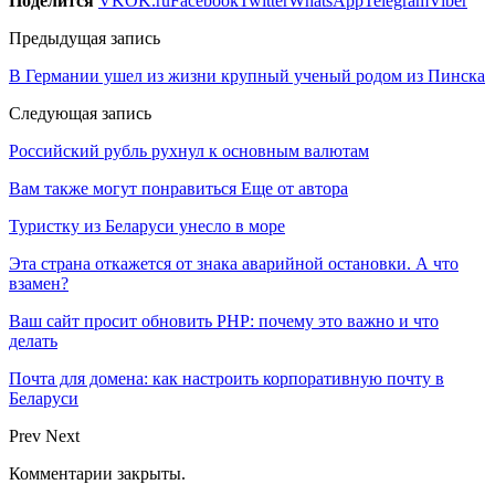
Поделится
VK
OK.ru
Facebook
Twitter
WhatsApp
Telegram
Viber
Предыдущая запись
В Германии ушел из жизни крупный ученый родом из Пинска
Следующая запись
Российский рубль рухнул к основным валютам
Вам также могут понравиться
Еще от автора
Туристку из Беларуси унесло в море
Эта страна откажется от знака аварийной остановки. А что
взамен?
Ваш сайт просит обновить PHP: почему это важно и что
делать
Почта для домена: как настроить корпоративную почту в
Беларуси
Prev
Next
Комментарии закрыты.