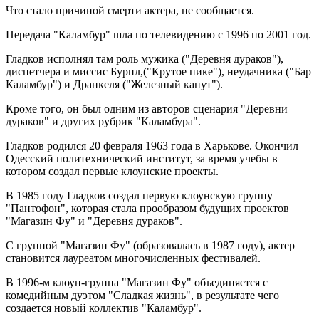
Что стало причиной смерти актера, не сообщается.
Передача "Каламбур" шла по телевидению с 1996 по 2001 год.
Гладков исполнял там роль мужика ("Деревня дураков"),
диспетчера и миссис Бурпл,("Крутое пике"), неудачника ("Бар
Каламбур") и Дранкеля ("Железный капут").
Кроме того, он был одним из авторов сценария "Деревни
дураков" и других рубрик "Каламбура".
Гладков родился 20 февраля 1963 года в Харькове. Окончил
Одесский политехнический институт, за время учебы в
котором создал первые клоунские проекты.
В 1985 году Гладков создал первую клоунскую группу
"Пантофон", которая стала прообразом будущих проектов
"Магазин Фу" и "Деревня дураков".
С группой "Магазин Фу" (образовалась в 1987 году), актер
становится лауреатом многочисленных фестивалей.
В 1996-м клоун-группа "Магазин Фу" объединяется с
комедийным дуэтом "Сладкая жизнь", в результате чего
создается новый коллектив "Каламбур".