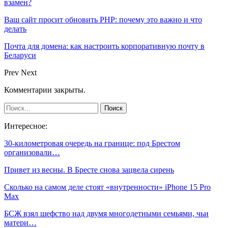
взамен?
Ваш сайт просит обновить PHP: почему это важно и что
делать
Почта для домена: как настроить корпоративную почту в
Беларуси
Prev
Next
Комментарии закрыты.
Интересное:
30-километровая очередь на границе: под Брестом
организовали…
Привет из весны. В Бресте снова зацвела сирень
Сколько на самом деле стоят «внутренности» iPhone 15 Pro
Max
БСЖ взял шефство над двумя многодетными семьями, чьи
матери…