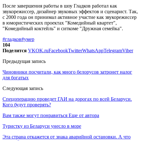
После завершения работы в шоу Гладков работал как
звукорежиссер, дизайнер звуковых эффектов и сценарист. Так,
с 2000 года он принимал активное участие как звукорежиссер
в юмористических проектах "Комедийный квартет",
"Комедийный коктейль" и ситкоме "Дружная семейка".
#гладков
#умер
104
Поделится
VK
OK.ru
Facebook
Twitter
WhatsApp
Telegram
Viber
Предыдущая запись
Чиновники посчитали, как много белорусов затронет налог
для богатых
Следующая запись
Спецоперацию проведет ГАИ на дорогах по всей Беларуси.
Кого будут проверять?
Вам также могут понравиться
Еще от автора
Туристку из Беларуси унесло в море
Эта страна откажется от знака аварийной остановки. А что