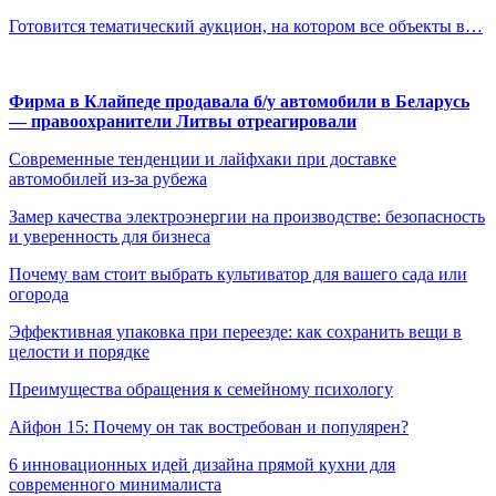
Готовится тематический аукцион, на котором все объекты в…
Фирма в Клайпеде продавала б/у автомобили в Беларусь
— правоохранители Литвы отреагировали
Современные тенденции и лайфхаки при доставке
автомобилей из-за рубежа
Замер качества электроэнергии на производстве: безопасность
и уверенность для бизнеса
Почему вам стоит выбрать культиватор для вашего сада или
огорода
Эффективная упаковка при переезде: как сохранить вещи в
целости и порядке
Преимущества обращения к семейному психологу
Айфон 15: Почему он так востребован и популярен?
6 инновационных идей дизайна прямой кухни для
современного минималиста