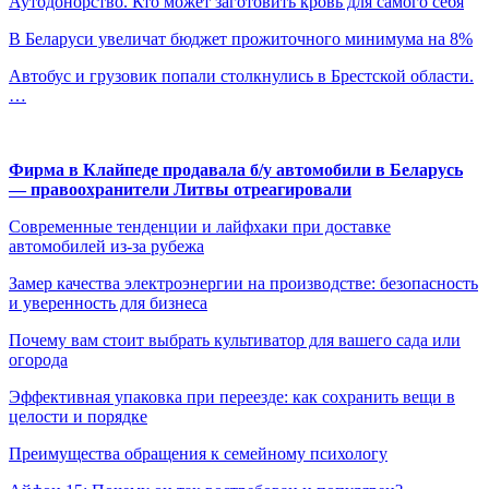
Аутодонорство. Кто может заготовить кровь для самого себя
В Беларуси увеличат бюджет прожиточного минимума на 8%
Автобус и грузовик попали столкнулись в Брестской области.
…
Фирма в Клайпеде продавала б/у автомобили в Беларусь
— правоохранители Литвы отреагировали
Современные тенденции и лайфхаки при доставке
автомобилей из-за рубежа
Замер качества электроэнергии на производстве: безопасность
и уверенность для бизнеса
Почему вам стоит выбрать культиватор для вашего сада или
огорода
Эффективная упаковка при переезде: как сохранить вещи в
целости и порядке
Преимущества обращения к семейному психологу