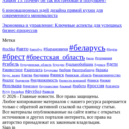
Айфон 15: Почему он так востребован и популярен?
6 инновационных идей дизайна прямой кухни для
современного минималиста
Экономика и управление: Ключевые аспекты для успешных
бизнес-процессов
Метки
#беларусь
#авто
#tochka
#барановичи
#берёза
#автобус
#брест
#брестская_область
#германия
#вело
#гибель
#дети
#дальнобойщик
#гродно
#деньга
#гродненская_область
#животное
#зарплата
#контрабанда
#кража
#кобрин
#здоровье
#минск
#литва
#минская_область
#мошенничество
#курс_валют
#медицина
#налог
#недвижимость
#пинск
#пожар
#наркотик
#новости компаний
#польша
#россия
#работа
#сигарета
#приговор
#путешествие
#пьяный
#футбол
#суд
#школа
#телефон
© 2026 - Главные новости. Все права защищены.
Любое копирование материалов с нашего ресурса разрешается
только с обратной активной ссылкой на страницу статьи.
Все материалы опубликованные на сайте взяты с открытых
источников и других порталов интернета, все права на
авторство принадлежат их законным владельцам.
Sign in