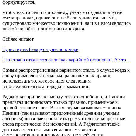
формулируется.
Чтобы как-то решить проблему, ученые создавали другие
«метаправила», однако они не были универсальными,
существовало множество исключений, да и в целом являлись
«пятой ногой» в понимании санскрита.
Сейчас читают
Туристку из Беларуси унесло в море
Эта страна откажется от знака аварийной остановки. А что…
Самым распространенным вариантом стало, в случае когда к
слову применяется несколько равнозначных правил,
использовать то, которое идет следующим
в последовательном порядке грамматики.
Раджпопат пришел к выводу, что это ошибочно, и Панини
предлагал использовать только правило, применимое к
правой стороне слова. В этом случае «языковая машина»
Панини (так называют предложенный древним ученым
алгоритм) позволяет составить грамматически корректные
слова практически без исключений. А Раджпопат также
доказывает, что «языковая машина» является
самодостаточным инструментом, не требующим