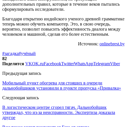
дополнительных правил, которые в течение веков пытались
сформулировать исследователи.
Благодаря открытию индийского ученого древней грамматике
теперь можно обучить компьютер. Это, в свою очередь,
вероятно, позволит повысить эффективность диалога между
человеком и машиной, сделав его более естественным.
Источник:
onlinebrest.by
#загадка
#учёный
82
Поделится
VK
OK.ru
Facebook
Twitter
WhatsApp
Telegram
Viber
Предыдущая запись
Мобильный пункт обогрева для стоящих в очереди
дальнобойщиков установили в пункте пропуска «Привалка»
Следующая запись
В логистическом центре сгорел тягач. Дальнобойщик
утверждал, что из-за неисправности. Экспертиза доказала
другое