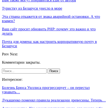
Вам также могут понравиться
Еще от автора
Туристку из Беларуси унесло в море
Эта страна откажется от знака аварийной остановки. А что
взамен?
Ваш сайт просит обновить PHP: почему это важно и что
делать
Почта для домена: как настроить корпоративную почту в
Беларуси
Prev
Next
Комментарии закрыты.
Интересное:
Болезнь Брюса Уиллиса прогрессирует – он перестал
узнавать…
Лукашенко поменял правила реализации древесины. Теперь…