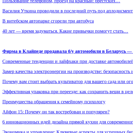
Пользование телефоном, проезд на красный: брестских…
Василия Уткина проводили в последний путь под аплодисмен
В витебском автопарке сгорели три автобуса
40 лет — время задуматься. Какие привычки помогут стать…
Фирма в Клайпеде продавала б/у автомобили в Беларусь 
Современные тенденции и лайфхаки при доставке автомобилей
Замер качества электроэнергии на производстве: безопасность 
Почему вам стоит выбрать культиватор для вашего сада или ог
Эффективная упаковка при переезде: как сохранить вещи в цел
Преимущества обращения к семейному психологу
Айфон 15: Почему он так востребован и популярен?
6 инновационных идей дизайна прямой кухни для современно
Экономика и управление: Ключевые аспекты для успешных би