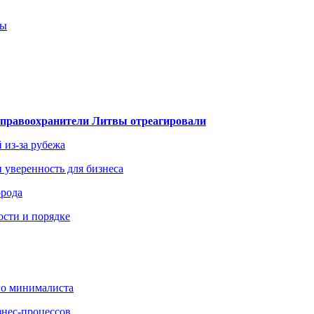
ты
— правоохранители Литвы отреагировали
 из-за рубежа
и уверенность для бизнеса
орода
ости и порядке
го минималиста
знес-процессов