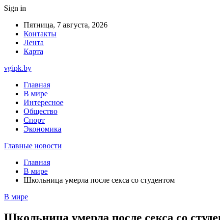
Sign in
Пятница, 7 августа, 2026
Контакты
Лента
Карта
vgipk.by
Главная
В мире
Интересное
Общество
Спорт
Экономика
Главные новости
Главная
В мире
Школьница умерла после секса со студентом
В мире
Школьница умерла после секса со студ