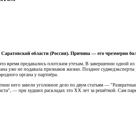
в Саратовской области (Россия). Причина — его чрезмерно бо
 это время предавались плотским утехам. В завершении одной из 
ксана уже не подавала признаков жизни. Позднее судмедэксперт
ородного органа у партнёра.
ении него завели уголовное дело по двум статьям — "Развратны
аста", — при худших раскладах это ХХ лет за решёткой. Сам паре