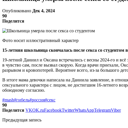
Опубликовано
Дек 4, 2024
90
Поделится
Фото носит иллюстративный характер
15-летняя школьница скончалась после секса со студентом 
19-летний Даниил и Оксана встречались с весны 2024-го и всё
в чувство сам, после вызвал скорую. Когда врачи приехали, О
разрывом и кровопотерей. Вероятнее всего, из-за большого дет
В итоге мама девочки написала на Даниила заявление, в отнош
сексуального характера с лицом, не достигшим 16-летнего возр
обоюдному согласию.
#mash
#гибель
#россия
#секс
90
Поделится
VK
OK.ru
Facebook
Twitter
WhatsApp
Telegram
Viber
Предыдущая запись