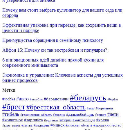
и уверенность для бизнеса
Почему вам стоит выбрать культиватор для вашего сада или
огорода
Эффективная упаковка при переезде: как сохранить вещи в
целости и порядке
Преимущества обращения к семейному психологу
Айфон 15: Почему он так востребован и популярен?
6 инновационных идей дизайна прямой кухни для
современного минималиста
Экономика и управление: Ключевые аспекты для успешных
бизнес-процессов
Метки
#беларусь
#авто
#tochka
#барановичи
#берёза
#автобус
#брест
#брестская_область
#германия
#вело
#гибель
#дети
#дальнобойщик
#гродно
#деньга
#гродненская_область
#животное
#зарплата
#контрабанда
#кража
#кобрин
#здоровье
#минск
#литва
#минская_область
#мошенничество
#курс_валют
#медицина