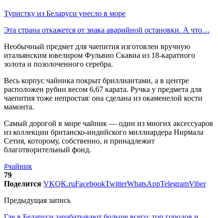
Туристку из Беларуси унесло в море
Эта страна откажется от знака аварийной остановки. А что…
Необычный предмет для чаепития изготовлен вручную
итальянским ювелиром Фульвио Скавиа из 18-каратного
золота и позолоченного серебра.
Весь корпус чайника покрыт бриллиантами, а в центре
расположен рубин весом 6,67 карата. Ручка у предмета для
чаепития тоже непростая: она сделана из окаменелой кости
мамонта.
Самый дорогой в мире чайник — один из многих аксессуаров
из коллекции британско-индийского миллиардера Нирмала
Сетия, которому, собственно, и принадлежит
благотворительный фонд.
#чайник
79
Поделится
VK
OK.ru
Facebook
Twitter
WhatsApp
Telegram
Viber
Предыдущая запись
Где в Беларуси зарабатывают больше всего: топ городов и