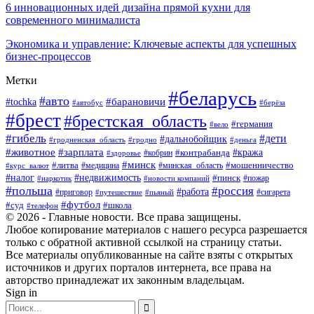
6 инновационных идей дизайна прямой кухни для
современного минималиста
Экономика и управление: Ключевые аспекты для успешных
бизнес-процессов
Метки
#беларусь
#авто
#tochka
#барановичи
#берёза
#автобус
#брест
#брестская_область
#германия
#вело
#гибель
#дети
#дальнобойщик
#гродно
#деньга
#гродненская_область
#животное
#зарплата
#контрабанда
#кража
#кобрин
#здоровье
#минск
#литва
#минская_область
#мошенничество
#курс_валют
#медицина
#налог
#недвижимость
#пинск
#пожар
#наркотик
#новости компаний
#польша
#россия
#работа
#сигарета
#приговор
#путешествие
#пьяный
#футбол
#суд
#школа
#телефон
© 2026 - Главные новости. Все права защищены.
Любое копирование материалов с нашего ресурса разрешается
только с обратной активной ссылкой на страницу статьи.
Все материалы опубликованные на сайте взяты с открытых
источников и других порталов интернета, все права на
авторство принадлежат их законным владельцам.
Sign in