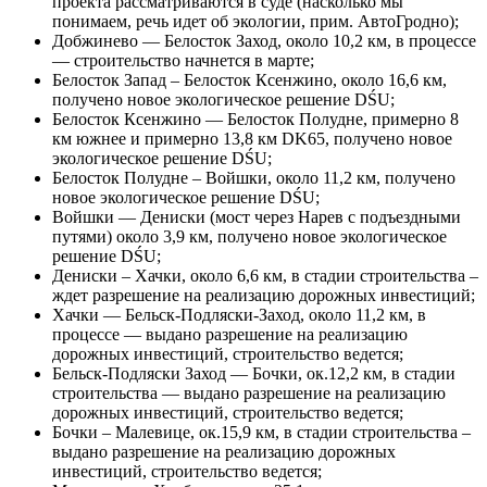
проекта рассматриваются в суде (насколько мы
понимаем, речь идет об экологии, прим. АвтоГродно);
Добжинево — Белосток Заход, около 10,2 км, в процессе
— строительство начнется в марте;
Белосток Запад – Белосток Ксенжино, около 16,6 км,
получено новое экологическое решение DŚU;
Белосток Ксенжино — Белосток Полудне, примерно 8
км южнее и примерно 13,8 км DK65, получено новое
экологическое решение DŚU;
Белосток Полудне – Войшки, около 11,2 км, получено
новое экологическое решение DŚU;
Войшки — Дениски (мост через Нарев с подъездными
путями) около 3,9 км, получено новое экологическое
решение DŚU;
Дениски – Хачки, около 6,6 км, в стадии строительства –
ждет разрешение на реализацию дорожных инвестиций;
Хачки — Бельск-Подляски-Заход, около 11,2 км, в
процессе — выдано разрешение на реализацию
дорожных инвестиций, строительство ведется;
Бельск-Подляски Заход — Бочки, ок.12,2 км, в стадии
строительства — выдано разрешение на реализацию
дорожных инвестиций, строительство ведется;
Бочки – Малевице, ок.15,9 км, в стадии строительства –
выдано разрешение на реализацию дорожных
инвестиций, строительство ведется;