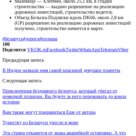
Малевице — Хлебчин, около 25,1 км, в стадии
строительства — выдано разрешение на реализацию
дорожных инвестиций, строительство ведется;
Объезд Бельска-Подляски вдоль DK66, около 2,8 км
(GP) разрешение на реализацию дорожных инвестиций
получено, строительство начнется в марте.
#беларусь
#дорога
#польша
100
Поделится
VK
OK.ru
Facebook
Twitter
WhatsApp
Telegram
Viber
Предыдущая запись
В Индии назвали имя самой красивой девушки планеты
Следующая запись
Приключения бездомного белоруса, который убегал от
немецкой полиции. Вы будете за него переживать до конца
истории
Вам также могут понравиться
Еще от автора
Туристку из Беларуси унесло в море
Эта страна откажется от знака аварийной остановки. А что