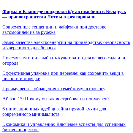
Фирма в Клайпеде продавала б/у автомобили в Беларусь
— правоохранители Литвы отреагировали
Современные тенденции и лайфхаки при доставке
автомобилей из-за рубежа
Замер качества электроэнергии на производстве: безопасность
и уверенность для бизнеса
Почему вам стоит выбрать культиватор для вашего сада или
огорода
Эффективная упаковка при переезде: как сохранить вещи в
целости и порядке
Преимущества обращения к семейному психологу
Айфон 15: Почему он так востребован и популярен?
6 инновационных идей дизайна прямой кухни для
современного минималиста
Экономика и управление: Ключевые аспекты для успешных
бизнес-процессов