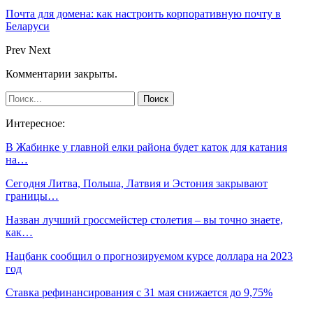
Почта для домена: как настроить корпоративную почту в
Беларуси
Prev
Next
Комментарии закрыты.
Интересное:
В Жабинке у главной елки района будет каток для катания
на…
Сегодня Литва, Польша, Латвия и Эстония закрывают
границы…
Назван лучший гроссмейстер столетия – вы точно знаете,
как…
Нацбанк сообщил о прогнозируемом курсе доллара на 2023
год
Ставка рефинансирования с 31 мая снижается до 9,75%