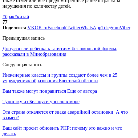
также отменили все предусмотренные ранее штрафы за
нарушения по количеству детей.
#брак
#китай
77
Поделится
VK
OK.ru
Facebook
Twitter
WhatsApp
Telegram
Viber
Предыдущая запись
Допустят ли ребенка к занятиям без школьной формы,
рассказали в Минобразования
Следующая запись
Инженерные классы и группы создают более чем в 25
учреждениях образования Брестской области
Вам также могут понравиться
Еще от автора
Туристку из Беларуси унесло в море
Эта страна откажется от знака аварийной остановки. А что
взамен?
Ваш сайт просит обновить PHP: почему это важно и что
делать