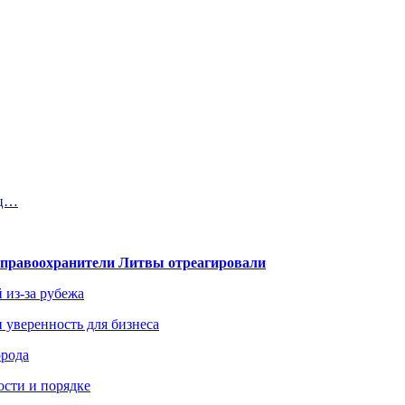
ец…
— правоохранители Литвы отреагировали
 из-за рубежа
и уверенность для бизнеса
орода
ости и порядке