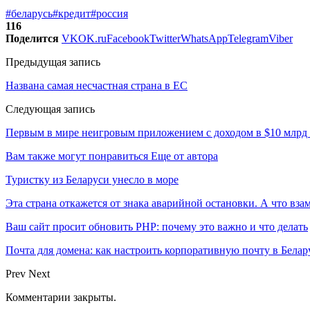
#беларусь
#кредит
#россия
116
Поделится
VK
OK.ru
Facebook
Twitter
WhatsApp
Telegram
Viber
Предыдущая запись
Названа самая несчастная страна в ЕС
Следующая запись
Первым в мире неигровым приложением с доходом в $10 млрд 
Вам также могут понравиться
Еще от автора
Туристку из Беларуси унесло в море
Эта страна откажется от знака аварийной остановки. А что вза
Ваш сайт просит обновить PHP: почему это важно и что делать
Почта для домена: как настроить корпоративную почту в Белар
Prev
Next
Комментарии закрыты.