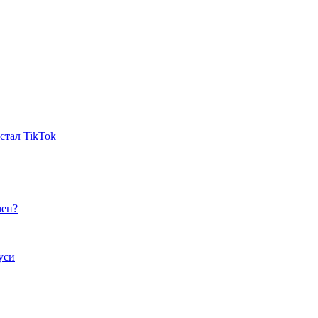
стал TikTok
мен?
уси