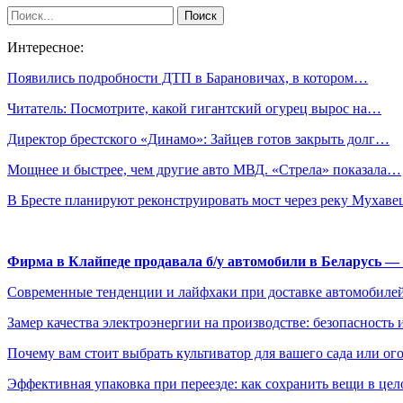
Интересное:
Появились подробности ДТП в Барановичах, в котором…
Читатель: Посмотрите, какой гигантский огурец вырос на…
Директор брестского «Динамо»: Зайцев готов закрыть долг…
Мощнее и быстрее, чем другие авто МВД. «Стрела» показала…
В Бресте планируют реконструировать мост через реку Мухав
Фирма в Клайпеде продавала б/у автомобили в Беларусь 
Современные тенденции и лайфхаки при доставке автомобилей
Замер качества электроэнергии на производстве: безопасность 
Почему вам стоит выбрать культиватор для вашего сада или ог
Эффективная упаковка при переезде: как сохранить вещи в цел