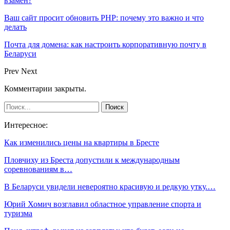
взамен?
Ваш сайт просит обновить PHP: почему это важно и что
делать
Почта для домена: как настроить корпоративную почту в
Беларуси
Prev
Next
Комментарии закрыты.
Интересное:
Как изменились цены на квартиры в Бресте
Пловчиху из Бреста допустили к международным
соревнованиям в…
В Беларуси увидели невероятно красивую и редкую утку.…
Юрий Хомич возглавил областное управление спорта и
туризма