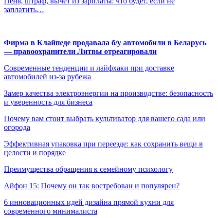
Пеня, штраф, вычет из зарплаты: что будет, если не
заплатить…
Фирма в Клайпеде продавала б/у автомобили в Беларусь
— правоохранители Литвы отреагировали
Современные тенденции и лайфхаки при доставке
автомобилей из-за рубежа
Замер качества электроэнергии на производстве: безопасность
и уверенность для бизнеса
Почему вам стоит выбрать культиватор для вашего сада или
огорода
Эффективная упаковка при переезде: как сохранить вещи в
целости и порядке
Преимущества обращения к семейному психологу
Айфон 15: Почему он так востребован и популярен?
6 инновационных идей дизайна прямой кухни для
современного минималиста