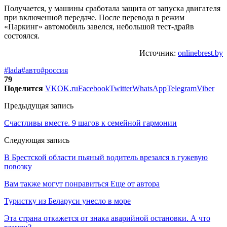
Получается, у машины сработала защита от запуска двигателя
при включенной передаче. После перевода в режим
«Паркинг» автомобиль завелся, небольшой тест-драйв
состоялся.
Источник:
onlinebrest.by
#lada
#авто
#россия
79
Поделится
VK
OK.ru
Facebook
Twitter
WhatsApp
Telegram
Viber
Предыдущая запись
Cчастливы вместе. 9 шагов к семейной гармонии
Следующая запись
В Брестской области пьяный водитель врезался в гужевую
повозку
Вам также могут понравиться
Еще от автора
Туристку из Беларуси унесло в море
Эта страна откажется от знака аварийной остановки. А что