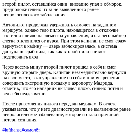
второй пилот, оставшийся один, внезапно упал в обморок,
предположительно из-за не выявленного ранее
неврологического заболевания.
Автопилот продолжал удерживать самолет на заданном
маршруте, однако тело пилота, находящегося в отключке,
частично влияло на элементы управления, из-за чего лайнер
слегка отклонился от курса. При этом капитан не смог сразу
вернуться в кабину — дверь заблокировалась, а система
доступа не сработала, так как второй пилот не мог
подтвердить вход.
Через восемь минут второй пилот пришел в себя и смог
вручную открыть дверь. Капитан незамедлительно вернулся
на свое место, взял управление на себя и принял решение
совершить экстренную посадку в аэропорту Мадрида,
отметив, что его напарник выглядел плохо, сильно потел и
вел себя неадекватно.
После приземления пилота передали медикам. В отчете
указывается, что у него диагностировали не выявленное ранее
неврологическое заболевание, которое и стало причиной
потери сознания.
#lufthansa
#самолёт