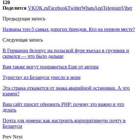
120
Поделится
VK
OK.ru
Facebook
Twitter
WhatsApp
Telegram
Viber
Предыдущая запись
Названы топ-5 самых дорогих брендов. Кто на первом месте?
Следующая запись
В Германии белорус на польской фуре въехал в грузовик и
скрылся — что было дальше
Вам также могут понравиться
Еще от автора
Туристку из Беларуси унесло в море
Эта страна откажется от знака аварийной остановки. А что
взамен?
Ваш сайт просит обновить PHP: почему это важно и что
делать
Почта для домена: как настроить корпоративную почту в
Беларуси
Prev
Next