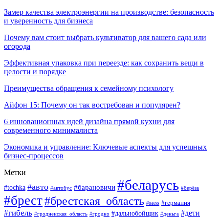
Замер качества электроэнергии на производстве: безопасность
и уверенность для бизнеса
Почему вам стоит выбрать культиватор для вашего сада или
огорода
Эффективная упаковка при переезде: как сохранить вещи в
целости и порядке
Преимущества обращения к семейному психологу
Айфон 15: Почему он так востребован и популярен?
6 инновационных идей дизайна прямой кухни для
современного минималиста
Экономика и управление: Ключевые аспекты для успешных
бизнес-процессов
Метки
#беларусь
#авто
#tochka
#барановичи
#берёза
#автобус
#брест
#брестская_область
#германия
#вело
#гибель
#дети
#дальнобойщик
#гродно
#деньга
#гродненская_область