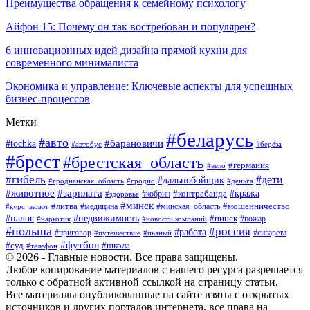
Преимущества обращения к семейному психологу
Айфон 15: Почему он так востребован и популярен?
6 инновационных идей дизайна прямой кухни для
современного минималиста
Экономика и управление: Ключевые аспекты для успешных
бизнес-процессов
Метки
#беларусь
#авто
#tochka
#барановичи
#берёза
#автобус
#брест
#брестская_область
#германия
#вело
#гибель
#дети
#дальнобойщик
#гродно
#деньга
#гродненская_область
#животное
#зарплата
#контрабанда
#кража
#кобрин
#здоровье
#минск
#литва
#минская_область
#мошенничество
#курс_валют
#медицина
#налог
#недвижимость
#пинск
#пожар
#наркотик
#новости компаний
#польша
#россия
#работа
#сигарета
#приговор
#путешествие
#пьяный
#футбол
#суд
#школа
#телефон
© 2026 - Главные новости. Все права защищены.
Любое копирование материалов с нашего ресурса разрешается
только с обратной активной ссылкой на страницу статьи.
Все материалы опубликованные на сайте взяты с открытых
источников и других порталов интернета, все права на