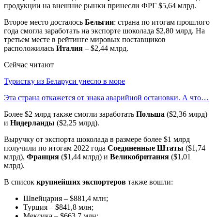
продукции на внешние рынки принесли ФРГ $5,64 млрд.
Второе место досталось
Бельгии
: страна по итогам прошлого
года смогла заработать на экспорте шоколада $2,80 млрд. На
третьем месте в рейтинге мировых поставщиков
расположилась
Италия
– $2,44 млрд.
Сейчас читают
Туристку из Беларуси унесло в море
Эта страна откажется от знака аварийной остановки. А что…
Более $2 млрд также смогли заработать
Польша
($2,36 млрд)
и
Нидерланды
($2,25 млрд).
Выручку от экспорта шоколада в размере более $1 млрд
получили по итогам 2022 года
Соединенные Штаты
($1,74
млрд),
Франция
($1,44 млрд) и
Великобритания
($1,01
млрд).
В список
крупнейших экспортеров
также вошли:
Швейцария – $881,4 млн;
Турция – $841,8 млн;
Мексика – $663,7 млн;