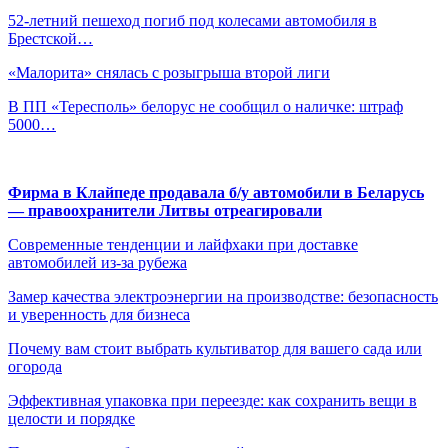
52-летний пешеход погиб под колесами автомобиля в
Брестской…
«Малорита» снялась с розыгрыша второй лиги
В ПП «Тересполь» белорус не сообщил о наличке: штраф
5000…
Фирма в Клайпеде продавала б/у автомобили в Беларусь
— правоохранители Литвы отреагировали
Современные тенденции и лайфхаки при доставке
автомобилей из-за рубежа
Замер качества электроэнергии на производстве: безопасность
и уверенность для бизнеса
Почему вам стоит выбрать культиватор для вашего сада или
огорода
Эффективная упаковка при переезде: как сохранить вещи в
целости и порядке