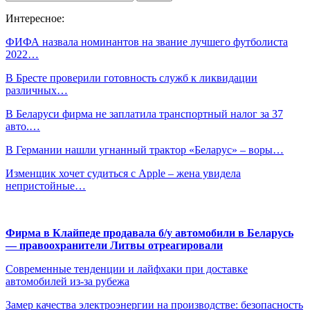
Интересное:
ФИФА назвала номинантов на звание лучшего футболиста
2022…
В Бресте проверили готовность служб к ликвидации
различных…
В Беларуси фирма не заплатила транспортный налог за 37
авто.…
В Германии нашли угнанный трактор «Беларус» – воры…
Изменщик хочет судиться с Apple – жена увидела
непристойные…
Фирма в Клайпеде продавала б/у автомобили в Беларусь
— правоохранители Литвы отреагировали
Современные тенденции и лайфхаки при доставке
автомобилей из-за рубежа
Замер качества электроэнергии на производстве: безопасность