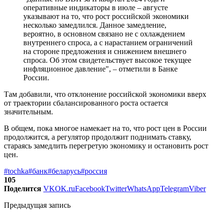
оперативные индикаторы в июле – августе
указывают на то, что рост российской экономики
несколько замедлился. Данное замедление,
вероятно, в основном связано не с охлаждением
внутреннего спроса, а с нарастанием ограничений
на стороне предложения и снижением внешнего
спроса. Об этом свидетельствует высокое текущее
инфляционное давление", – отметили в Банке
России.
Там добавили, что отклонение российской экономики вверх
от траектории сбалансированного роста остается
значительным.
В общем, пока многое намекает на то, что рост цен в России
продолжится, а регулятор продолжит поднимать ставку,
стараясь замедлить перегретую экономику и остановить рост
цен.
#tochka
#банк
#беларусь
#россия
105
Поделится
VK
OK.ru
Facebook
Twitter
WhatsApp
Telegram
Viber
Предыдущая запись