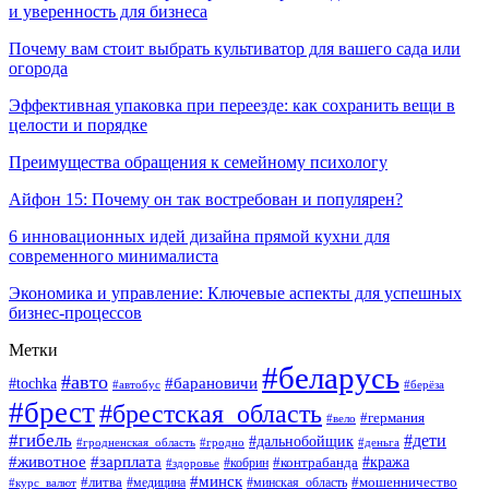
и уверенность для бизнеса
Почему вам стоит выбрать культиватор для вашего сада или
огорода
Эффективная упаковка при переезде: как сохранить вещи в
целости и порядке
Преимущества обращения к семейному психологу
Айфон 15: Почему он так востребован и популярен?
6 инновационных идей дизайна прямой кухни для
современного минималиста
Экономика и управление: Ключевые аспекты для успешных
бизнес-процессов
Метки
#беларусь
#авто
#tochka
#барановичи
#берёза
#автобус
#брест
#брестская_область
#германия
#вело
#гибель
#дети
#дальнобойщик
#гродно
#деньга
#гродненская_область
#животное
#зарплата
#контрабанда
#кража
#кобрин
#здоровье
#минск
#литва
#минская_область
#мошенничество
#курс_валют
#медицина