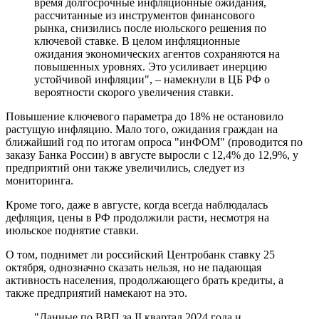
время долгосрочные инфляционные ожидания,
рассчитанные из инструментов финансового
рынка, снизились после июльского решения по
ключевой ставке. В целом инфляционные
ожидания экономических агентов сохраняются на
повышенных уровнях. Это усиливает инерцию
устойчивой инфляции", – намекнули в ЦБ РФ о
вероятности скорого увеличения ставки.
Повышение ключевого параметра до 18% не остановило
растущую инфляцию. Мало того, ожидания граждан на
ближайший год по итогам опроса "инФОМ" (проводится по
заказу Банка России) в августе выросли с 12,4% до 12,9%, у
предприятий они также увеличились, следует из
мониторинга.
Кроме того, даже в августе, когда всегда наблюдалась
дефляция, цены в РФ продолжили расти, несмотря на
июльское поднятие ставки.
О том, поднимет ли российский Центробанк ставку 25
октября, однозначно сказать нельзя, но не падающая
активность населения, продолжающего брать кредиты, а
также предприятий намекают на это.
"Данные по ВВП за II квартал 2024 года и