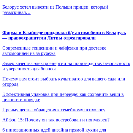
Белорус хотел вывезти из Польши прицеп, который
разыскивал…
Фирма в Клайпеде продавала б/у автомобили в Беларусь
— правоохранители Литвы отреагировали
Современные тенденции и лайфхаки при доставке
автомобилей из-за рубежа
Замер качества электроэнергии на производстве: безопасность
и уверенность для бизнеса
Почему вам стоит выбрать культиватор для вашего сада или
огорода
Эффективная упаковка при переезде: как сохранить вещи в
целости и порядке
Преимущества обращения к семейному психологу
Айфон 15: Почему он так востребован и популярен?
6 инновационных идей дизайна прямой кухни для