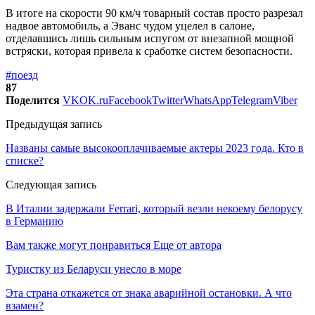
В итоге на скорости 90 км/ч товарный состав просто разрезал
надвое автомобиль, а Эванс чудом уцелел в салоне,
отделавшись лишь сильным испугом от внезапной мощной
встряски, которая привела к сработке систем безопасности.
#поезд
87
Поделится
VK
OK.ru
Facebook
Twitter
WhatsApp
Telegram
Viber
Предыдущая запись
Названы самые высокооплачиваемые актеры 2023 года. Кто в
списке?
Следующая запись
В Италии задержали Ferrari, который везли некоему белорусу
в Германию
Вам также могут понравиться
Еще от автора
Туристку из Беларуси унесло в море
Эта страна откажется от знака аварийной остановки. А что
взамен?