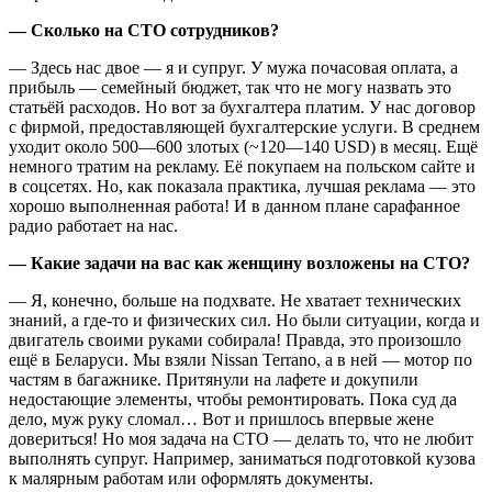
— Сколько на СТО сотрудников?
— Здесь нас двое — я и супруг. У мужа почасовая оплата, а
прибыль — семейный бюджет, так что не могу назвать это
статьёй расходов. Но вот за бухгалтера платим. У нас договор
с фирмой, предоставляющей бухгалтерские услуги. В среднем
уходит около 500—600 злотых (~120—140 USD) в месяц. Ещё
немного тратим на рекламу. Её покупаем на польском сайте и
в соцсетях. Но, как показала практика, лучшая реклама — это
хорошо выполненная работа! И в данном плане сарафанное
радио работает на нас.
— Какие задачи на вас как женщину возложены на СТО?
— Я, конечно, больше на подхвате. Не хватает технических
знаний, а где-то и физических сил. Но были ситуации, когда и
двигатель своими руками собирала! Правда, это произошло
ещё в Беларуси. Мы взяли Nissan Terrano, а в ней — мотор по
частям в багажнике. Притянули на лафете и докупили
недостающие элементы, чтобы ремонтировать. Пока суд да
дело, муж руку сломал… Вот и пришлось впервые жене
довериться! Но моя задача на СТО — делать то, что не любит
выполнять супруг. Например, заниматься подготовкой кузова
к малярным работам или оформлять документы.