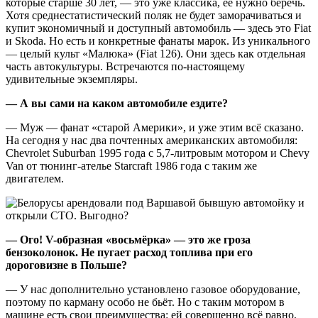
которые старше 30 лет, — это уже классика, её нужно беречь.
Хотя среднестатистический поляк не будет заморачиваться и
купит экономичный и доступный автомобиль — здесь это Fiat
и Skoda. Но есть и конкретные фанаты марок. Из уникального
— целый культ «Малюка» (Fiat 126). Они здесь как отдельная
часть автокультуры. Встречаются по-настоящему
удивительные экземпляры.
— А вы сами на каком автомобиле ездите?
— Муж — фанат «старой Америки», и уже этим всё сказано.
На сегодня у нас два почтенных американских автомобиля:
Chevrolet Suburban 1995 года с 5,7-литровым мотором и Chevy
Van от тюнинг-ателье Starcraft 1986 года с таким же
двигателем.
— Ого! V-образная «восьмёрка» — это же гроза
бензоколонок. Не пугает расход топлива при его
дороговизне в Польше?
—
У нас дополнительно установлено газовое оборудование,
поэтому по карману особо не бьёт. Но с таким мотором в
машине есть свои преимущества: ей совершенно всё равно,