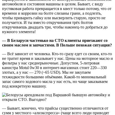
автомобиля и состояния машины в целом. Бывает, с виду
пустяковая работа превращается в квест только потому, что от
времени и коррозии на болте слизаны грани, а подлезть,
чтобы приварить гайку или высверлить старую, просто не
получается. И ты вместо откручивания трёх болтов
откручиваешь двадцать три, чтобы наконец-то добраться до
нужного элемента!
— В Беларуси частенько на СТО клиенты приезжают со
своим маслом и запчастями. В Польше похожая ситуация?
— Всё зависит от человека. Кто-то сразу едет со своим, кто-то
не тратит время и заказывает у нас. Цены на моторное масло и
фильтры у нас среднерыночные. Допустим, 5-литровая
канистра Motul 0w30 в интернет-магазинах стоит 220—330
злотых, а у нас — 270 (~65 USD). Мы не закупаем
техжидкости большими объёмами. Какой-то минимальный
запас самого ходового масла у нас есть, но чаще заказываем
под конкретную машину.
— Бывает, конечно, что прайсы существенно отличаются от
сумм у местного «алиэкспресса» (чаще всего люди приводят