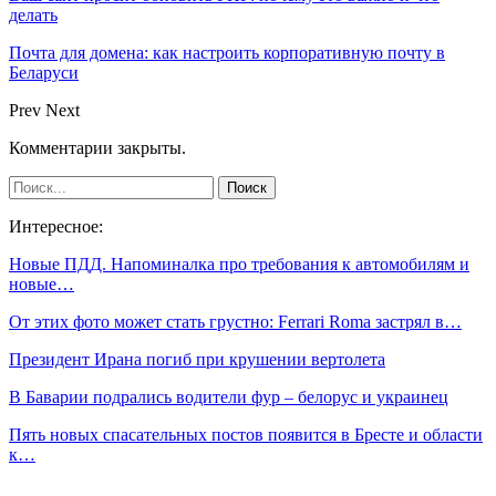
делать
Почта для домена: как настроить корпоративную почту в
Беларуси
Prev
Next
Комментарии закрыты.
Интересное:
Новые ПДД. Напоминалка про требования к автомобилям и
новые…
От этих фото может стать грустно: Ferrari Roma застрял в…
Президент Ирана погиб при крушении вертолета
В Баварии подрались водители фур – белорус и украинец
Пять новых спасательных постов появится в Бресте и области
к…