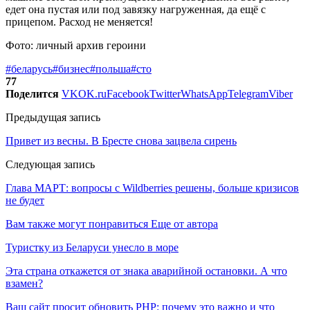
едет она пустая или под завязку нагруженная, да ещё с
прицепом. Расход не меняется!
Фото: личный архив героини
#беларусь
#бизнес
#польша
#сто
77
Поделится
VK
OK.ru
Facebook
Twitter
WhatsApp
Telegram
Viber
Предыдущая запись
Привет из весны. В Бресте снова зацвела сирень
Следующая запись
Глава МАРТ: вопросы с Wildberries решены, больше кризисов
не будет
Вам также могут понравиться
Еще от автора
Туристку из Беларуси унесло в море
Эта страна откажется от знака аварийной остановки. А что
взамен?
Ваш сайт просит обновить PHP: почему это важно и что