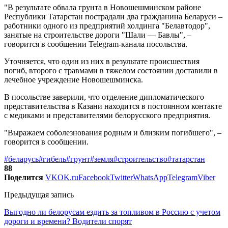
"В результате обвала грунта в Новошешминском районе
Республики Татарстан пострадали два гражданина Беларуси –
работники одного из предприятий холдинга "Белавтодор",
занятые на строительстве дороги "Шали — Бавлы", –
говорится в сообщении Telegram-канала посольства.
Уточняется, что один из них в результате происшествия
погиб, второго с травмами в тяжелом состоянии доставили в
лечебное учреждение Новошешминска.
В посольстве заверили, что отделение дипломатического
представительства в Казани находится в постоянном контакте
с медиками и представителями белорусского предприятия.
"Выражаем соболезнования родным и близким погибшего", –
говорится в сообщении.
#беларусь
#гибель
#грунт
#земля
#строительство
#татарстан
88
Поделится
VK
OK.ru
Facebook
Twitter
WhatsApp
Telegram
Viber
Предыдущая запись
Выгодно ли белорусам ездить за топливом в Россию с учетом
дороги и времени? Водители спорят