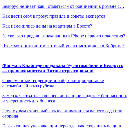
Белорус не знает, как «отмыться» от обвинений в романе с…
Как вести себя в грозу: правила и советы экспертов
Как изменились цены на квартиры в Бресте?
За сколько продали запакованный iPhone первого поколения?
Что с мотоциклистом, который упал с мотоцикла в Кобрине?
Фирма в Клайпеде продавала б/у автомобили в Беларусь
— правоохранители Литвы отреагировали
Современные тенденции и лайфхаки при доставке
автомобилей из-за рубежа
Замер качества электроэнергии на производстве: безопасность
и уверенность для бизнеса
Почему вам стоит выбрать культиватор для вашего сада или
огорода
Эффективная упаковка при переезде: как сохранить вещи в