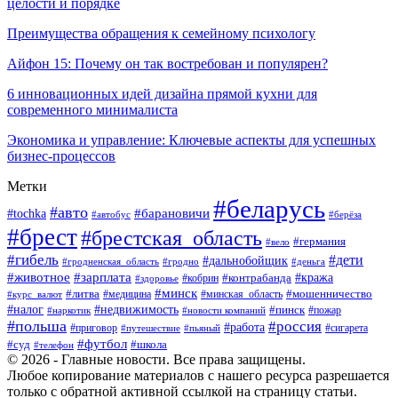
целости и порядке
Преимущества обращения к семейному психологу
Айфон 15: Почему он так востребован и популярен?
6 инновационных идей дизайна прямой кухни для
современного минималиста
Экономика и управление: Ключевые аспекты для успешных
бизнес-процессов
Метки
#беларусь
#авто
#tochka
#барановичи
#берёза
#автобус
#брест
#брестская_область
#германия
#вело
#гибель
#дети
#дальнобойщик
#гродно
#деньга
#гродненская_область
#животное
#зарплата
#контрабанда
#кража
#кобрин
#здоровье
#минск
#литва
#минская_область
#мошенничество
#курс_валют
#медицина
#налог
#недвижимость
#пинск
#пожар
#наркотик
#новости компаний
#польша
#россия
#работа
#сигарета
#приговор
#путешествие
#пьяный
#футбол
#суд
#школа
#телефон
© 2026 - Главные новости. Все права защищены.
Любое копирование материалов с нашего ресурса разрешается
только с обратной активной ссылкой на страницу статьи.