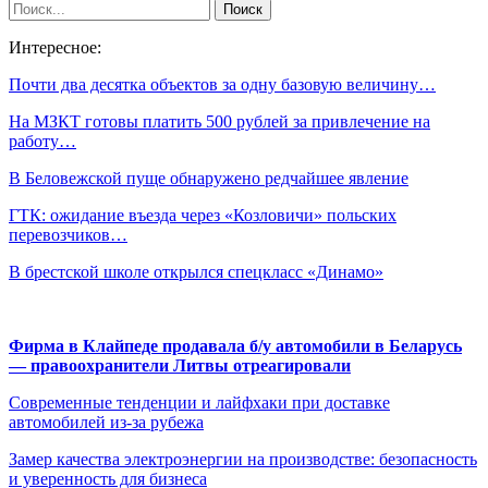
Интересное:
Почти два десятка объектов за одну базовую величину…
На МЗКТ готовы платить 500 рублей за привлечение на
работу…
В Беловежской пуще обнаружено редчайшее явление
ГТК: ожидание въезда через «Козловичи» польских
перевозчиков…
В брестской школе открылся спецкласс «Динамо»
Фирма в Клайпеде продавала б/у автомобили в Беларусь
— правоохранители Литвы отреагировали
Современные тенденции и лайфхаки при доставке
автомобилей из-за рубежа
Замер качества электроэнергии на производстве: безопасность
и уверенность для бизнеса