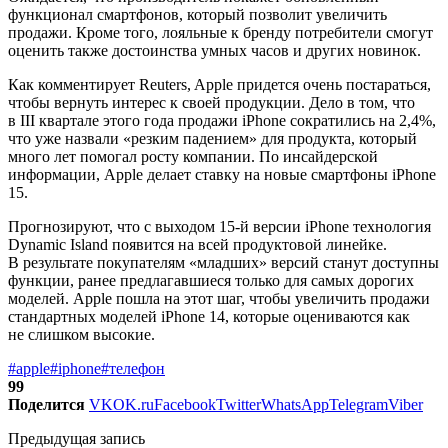
функционал смартфонов, который позволит увеличить
продажи. Кроме того, лояльные к бренду потребители смогут
оценить также достоинства умных часов и других новинок.
Как комментирует Reuters, Apple придется очень постараться,
чтобы вернуть интерес к своей продукции. Дело в том, что
в III квартале этого года продажи iPhone сократились на 2,4%,
что уже назвали «резким падением» для продукта, который
много лет помогал росту компании. По инсайдерской
информации, Apple делает ставку на новые смартфоны iPhone
15.
Прогнозируют, что с выходом 15-й версии iPhone технология
Dynamic Island появится на всей продуктовой линейке.
В результате покупателям «младших» версий станут доступны
функции, ранее предлагавшиеся только для самых дорогих
моделей. Apple пошла на этот шаг, чтобы увеличить продажи
стандартных моделей iPhone 14, которые оцениваются как
не слишком высокие.
#apple
#iphone
#телефон
99
Поделится
VK
OK.ru
Facebook
Twitter
WhatsApp
Telegram
Viber
Предыдущая запись