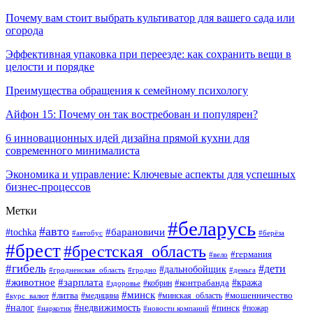
Почему вам стоит выбрать культиватор для вашего сада или
огорода
Эффективная упаковка при переезде: как сохранить вещи в
целости и порядке
Преимущества обращения к семейному психологу
Айфон 15: Почему он так востребован и популярен?
6 инновационных идей дизайна прямой кухни для
современного минималиста
Экономика и управление: Ключевые аспекты для успешных
бизнес-процессов
Метки
#беларусь
#авто
#tochka
#барановичи
#берёза
#автобус
#брест
#брестская_область
#германия
#вело
#гибель
#дети
#дальнобойщик
#гродно
#деньга
#гродненская_область
#животное
#зарплата
#контрабанда
#кража
#кобрин
#здоровье
#минск
#литва
#минская_область
#мошенничество
#курс_валют
#медицина
#налог
#недвижимость
#пинск
#пожар
#наркотик
#новости компаний