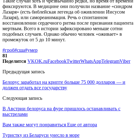
Такие случаи хоть и чрезвычайно редки, но время от времени
фиксируются. В медицине они получили название «синдром
Лазаря» (есть библейская легенда об оживлении Иисусом
Лазаря), или самореанимация. Речь о спонтанном
восстановлении сердечного ритма после признания пациента
мертвым. Всего в истории зафиксировано меньше сотни
подобных случаев. Однако обычно человек «оживает» в
промежуток от 5 до 10 минут.
#гроб
#сша
#умер
81
Поделится
VK
OK.ru
Facebook
Twitter
WhatsApp
Telegram
Viber
Предыдущая запись
Белорус заработал на крипте больше 75 000 долларов — и
должен отдать все государству
Следующая запись
В Австрии белоруса на фуре пришлось останавливать с
выстрелами
Вам также могут понравиться
Еще от автора
Туристку из Беларуси унесло в море