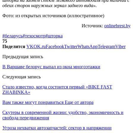
шторки на заднем стекле легкового автомобиля при наличии с
обеих сторон наружных зеркал заднего вида».
Фото: из открытых источников (иллюстративное)
Источник:
onlinebrest.by
#беларусь
#техосмотр
#шторка
75
Поделится
VK
OK.ru
Facebook
Twitter
WhatsApp
Telegram
Viber
Предыдущая запись
В Варшаве белорус выпал из окна многоэтажки
Следующая запись
Стало известно, когда состоится первый «BIKE FAST
ZHABINKA»
Вам также могут понравиться
Еще от автора
Скутеры в современной жизни: удобство, экономичность и
свобода передвижения
Угроза нехватки автозапчастей: сектор в напряжении