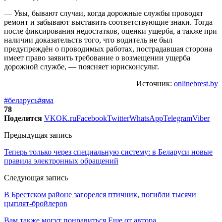
— Увы, бывают случаи, когда дорожные службы проводят
ремонт и забывают выставить соответствующие знаки. Тогда
после фиксирования недостатков, оценки ущерба, а также при
наличии доказательств того, что водитель не был
предупреждён о проводимых работах, пострадавшая сторона
имеет право заявить требование о возмещении ущерба
дорожной службе, — поясняет юрисконсульт.
Источник:
onlinebrest.by
#беларусь
#яма
78
Поделится
VK
OK.ru
Facebook
Twitter
WhatsApp
Telegram
Viber
Предыдущая запись
Теперь только через специальную систему: в Беларуси новые
правила электронных обращений
Следующая запись
В Брестском районе загорелся птичник, погибли тысячи
цыплят-бройлеров
Вам также могут понравиться
Еще от автора