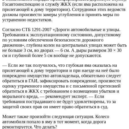
Госавтоинспекцию и службу ЖКХ (если яма расположена на
прилегающей к дому территории). Сотрудники этих ведомств
должны произвести замеры углубления и принять меры по
устранению недостатков.
Согласно СТБ 1291-2007 «Дороги автомобильные и улицы.
Требования к эксплуатационному состоянию, допустимому
по условиям обеспечения безопасности дорожного
движения», глубина колеи на центральных улицах может быть
не больше 3 см, во дворах — 6 см. А дыры размером 30 × 30
см и глубиной более 5 см вообще не допускаются.
— Если же так получилось, что глубокая яма оказалась на
прилегающей к дому территории и при наезде на неё было
повреждено имущество автовладельца, обязательно следует
обратиться в ГАИ, зафиксировать повреждение, произвести
оценку утраченного имущества и с письменной претензией
обратиться в ЖКХ с требованием о возмещении убытков и
морального вреда, — рекомендует эксперт. — Если
требования пострадавшего не будут удовлетворены, то за
защитой своих прав он имеет право обратиться в суд.
Может также произойти следующая ситуация. Колесо
автомобиля попало в яму в тот момент, когда дорога
ремонтируется. Что делать?