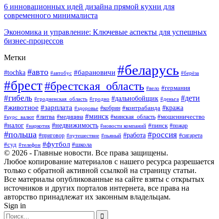
6 инновационных идей дизайна прямой кухни для
современного минималиста
Экономика и управление: Ключевые аспекты для успешных
бизнес-процессов
Метки
#беларусь
#авто
#tochka
#барановичи
#берёза
#автобус
#брест
#брестская_область
#германия
#вело
#гибель
#дети
#дальнобойщик
#гродно
#деньга
#гродненская_область
#животное
#зарплата
#контрабанда
#кража
#кобрин
#здоровье
#минск
#литва
#минская_область
#мошенничество
#курс_валют
#медицина
#налог
#недвижимость
#пинск
#пожар
#наркотик
#новости компаний
#польша
#россия
#работа
#сигарета
#приговор
#путешествие
#пьяный
#футбол
#суд
#школа
#телефон
© 2026 - Главные новости. Все права защищены.
Любое копирование материалов с нашего ресурса разрешается
только с обратной активной ссылкой на страницу статьи.
Все материалы опубликованные на сайте взяты с открытых
источников и других порталов интернета, все права на
авторство принадлежат их законным владельцам.
Sign in