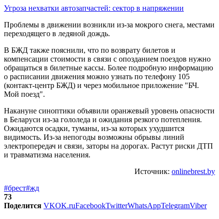
Угроза нехватки автозапчастей: сектор в напряжении
Проблемы в движении возникли из-за мокрого снега, местами
переходящего в ледяной дождь.
В БЖД также пояснили, что по возврату билетов и
компенсации стоимости в связи с опозданием поездов нужно
обращаться в билетные кассы. Более подробную информацию
о расписании движения можно узнать по телефону 105
(контакт-центр БЖД) и через мобильное приложение "БЧ.
Мой поезд".
Накануне синоптики объявили оранжевый уровень опасности
в Беларуси из-за гололеда и ожидания резкого потепления.
Ожидаются осадки, туманы, из-за которых ухудшится
видимость. Из-за непогоды возможны обрывы линий
электропередач и связи, заторы на дорогах. Растут риски ДТП
и травматизма населения.
Источник:
onlinebrest.by
#брест
#жд
73
Поделится
VK
OK.ru
Facebook
Twitter
WhatsApp
Telegram
Viber