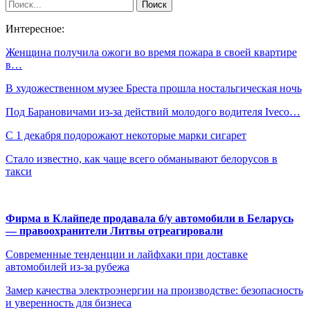
Интересное:
Женщина получила ожоги во время пожара в своей квартире
в…
В художественном музее Бреста прошла ностальгическая ночь
Под Барановичами из-за действий молодого водителя Iveсо…
С 1 декабря подорожают некоторые марки сигарет
Стало известно, как чаще всего обманывают белорусов в
такси
Фирма в Клайпеде продавала б/у автомобили в Беларусь
— правоохранители Литвы отреагировали
Современные тенденции и лайфхаки при доставке
автомобилей из-за рубежа
Замер качества электроэнергии на производстве: безопасность
и уверенность для бизнеса