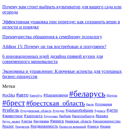
Почему вам стоит выбрать культиватор для вашего сада или
огорода
Эффективная упаковка при переезде: как сохранить вещи в
целости и порядке
Преимущества обращения к семейному психологу
Айфон 15: Почему он так востребован и популярен?
6 инновационных идей дизайна прямой кухни для
современного минималиста
Экономика и управление: Ключевые аспекты для успешных
бизнес-процессов
Метки
#беларусь
#авто
#tochka
#барановичи
#берёза
#автобус
#брест
#брестская_область
#германия
#вело
#гибель
#дети
#дальнобойщик
#гродно
#деньга
#гродненская_область
#животное
#зарплата
#контрабанда
#кража
#кобрин
#здоровье
#минск
#литва
#минская_область
#мошенничество
#курс_валют
#медицина
#налог
#недвижимость
#пинск
#пожар
#наркотик
#новости компаний