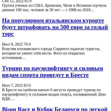
Сен 12, 2022
65
0
Группа ученых из США, Бразилии, Чили и Испании изучила
данные 100 тыс. человек за 30 лет — с 1988 по 2018…
На популярном итальянском курорте
будут штрафовать на 500 евро за голый
торс
Июл 9, 2022
76
0
Властям итальянского города Сорренто надоели туристы,
которые не умеют себя вести. Фото из открытых
источников…
Турнир по пауэрлифтингу и силовым
видам спорта проведут в Бресте
Июл 7, 2022
83
0
В Бресте на гребном канале 6 августа проведут турнир по
пауэрлифтингу и силовым видам спорта, посвященный Дню
ВДВ.…
Bison Race и Кубок Беларуси по легкой