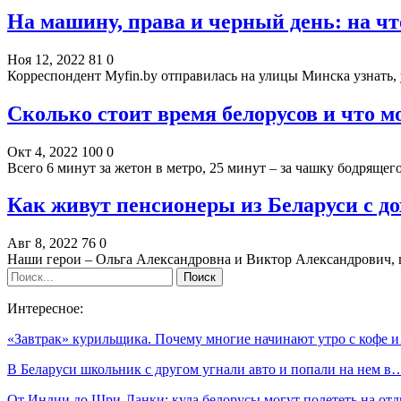
На машину, права и черный день: на ч
Ноя 12, 2022
81
0
Корреспондент Myfin.by отправилась на улицы Минска узнать,
Сколько стоит время белорусов и что м
Окт 4, 2022
100
0
Всего 6 минут за жетон в метро, 25 минут – за чашку бодрящег
Как живут пенсионеры из Беларуси с до
Авг 8, 2022
76
0
Наши герои – Ольга Александровна и Виктор Александрович, 
Интересное:
«Завтрак» курильщика. Почему многие начинают утро с кофе 
В Беларуси школьник с другом угнали авто и попали на нем в
От Индии до Шри-Ланки: куда белорусы могут полететь на о