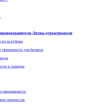
…
— правоохранители Литвы отреагировали
 из-за рубежа
и уверенность для бизнеса
орода
ости и порядке
го минималиста
знес-процессов