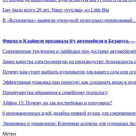
Ему было всего 29 лет. Умер «пухляш» из Little Big
В «Козловичах» выявили очередной нелегально перевозимый
Фирма в Клайпеде продавала б/у автомобили в Беларусь 
Современные тенденции и лайфхаки при доставке автомобилей
Замер качества электроэнергии на производстве: безопасность 
Почему вам стоит выбрать культиватор для вашего сада или ог
Эффективная упаковка при переезде: как сохранить вещи в цел
Преимущества обращения к семейному психологу
Айфон 15: Почему он так востребован и популярен?
6 инновационных идей дизайна прямой кухни для современно
Экономика и управление: Ключевые аспекты для успешных би
Метки