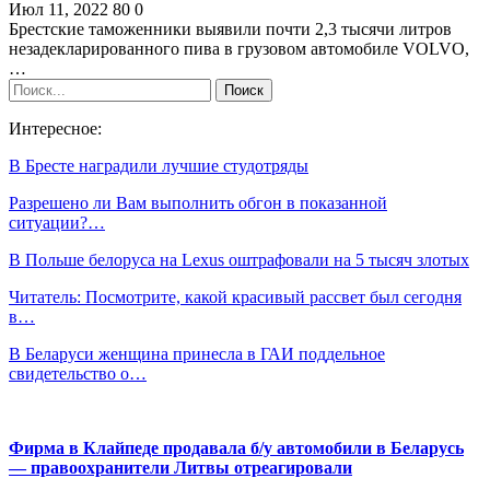
Июл 11, 2022
80
0
Брестские таможенники выявили почти 2,3 тысячи литров
незадекларированного пива в грузовом автомобиле VOLVO,
…
Интересное:
В Бресте наградили лучшие студотряды
Разрешено ли Вам выполнить обгон в показанной
ситуации?…
В Польше белоруса на Lexus оштрафовали на 5 тысяч злотых
Читатель: Посмотрите, какой красивый рассвет был сегодня
в…
В Беларуси женщина принесла в ГАИ поддельное
свидетельство о…
Фирма в Клайпеде продавала б/у автомобили в Беларусь
— правоохранители Литвы отреагировали