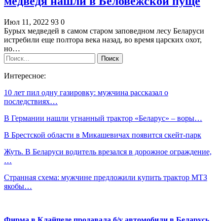
медведя нашли в Беловежской пуще
Июл 11, 2022
93
0
Бурых медведей в самом старом заповедном лесу Беларуси
истребили еще полтора века назад, во время царских охот,
но…
Интересное:
10 лет пил одну газировку: мужчина рассказал о
последствиях…
В Германии нашли угнанный трактор «Беларус» – воры…
В Брестской области в Микашевичах появится скейт-парк
Жуть. В Беларуси водитель врезался в дорожное ограждение,
…
Странная схема: мужчине предложили купить трактор МТЗ
якобы…
Фирма в Клайпеде продавала б/у автомобили в Беларусь