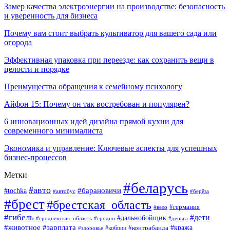
Замер качества электроэнергии на производстве: безопасность
и уверенность для бизнеса
Почему вам стоит выбрать культиватор для вашего сада или
огорода
Эффективная упаковка при переезде: как сохранить вещи в
целости и порядке
Преимущества обращения к семейному психологу
Айфон 15: Почему он так востребован и популярен?
6 инновационных идей дизайна прямой кухни для
современного минималиста
Экономика и управление: Ключевые аспекты для успешных
бизнес-процессов
Метки
#беларусь
#авто
#tochka
#барановичи
#берёза
#автобус
#брест
#брестская_область
#германия
#вело
#гибель
#дети
#дальнобойщик
#гродно
#деньга
#гродненская_область
#животное
#зарплата
#контрабанда
#кража
#кобрин
#здоровье