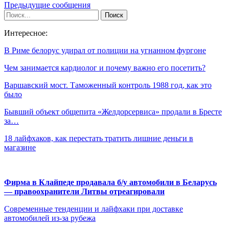
Предыдущие сообщения
Интересное:
В Риме белорус удирал от полиции на угнанном фургоне
Чем занимается кардиолог и почему важно его посетить?
Варшавский мост. Таможенный контроль 1988 год, как это
было
Бывший объект общепита «Желдорсервиса» продали в Бресте
за…
18 лайфхаков, как перестать тратить лишние деньги в
магазине
Фирма в Клайпеде продавала б/у автомобили в Беларусь
— правоохранители Литвы отреагировали
Современные тенденции и лайфхаки при доставке
автомобилей из-за рубежа