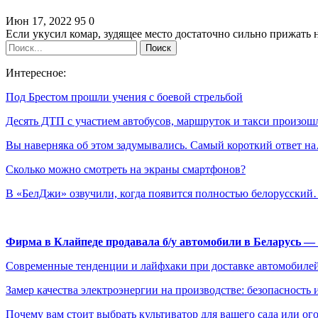
Июн 17, 2022
95
0
Если укусил комар, зудящее место достаточно сильно прижать 
Интересное:
Под Брестом прошли учения с боевой стрельбой
Десять ДТП с участием автобусов, маршруток и такси произо
Вы наверняка об этом задумывались. Самый короткий ответ н
Сколько можно смотреть на экраны смартфонов?
В «БелДжи» озвучили, когда появится полностью белорусски
Фирма в Клайпеде продавала б/у автомобили в Беларусь 
Современные тенденции и лайфхаки при доставке автомобилей
Замер качества электроэнергии на производстве: безопасность 
Почему вам стоит выбрать культиватор для вашего сада или ог