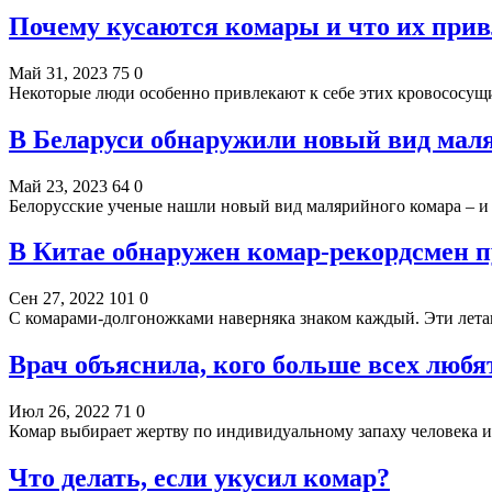
Почему кусаются комары и что их прив
Май 31, 2023
75
0
Некоторые люди особенно привлекают к себе этих кровососу
В Беларуси обнаружили новый вид мал
Май 23, 2023
64
0
Белорусские ученые нашли новый вид малярийного комара – и
В Китае обнаружен комар-рекордсмен 
Сен 27, 2022
101
0
С комарами-долгоножками наверняка знаком каждый. Эти лет
Врач объяснила, кого больше всех любя
Июл 26, 2022
71
0
Комар выбирает жертву по индивидуальному запаху человека и 
Что делать, если укусил комар?