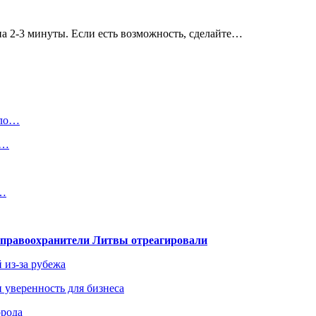
на 2-3 минуты. Если есть возможность, сделайте…
шло…
а…
й…
— правоохранители Литвы отреагировали
 из-за рубежа
и уверенность для бизнеса
орода