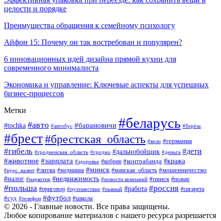
целости и порядке
Преимущества обращения к семейному психологу
Айфон 15: Почему он так востребован и популярен?
6 инновационных идей дизайна прямой кухни для
современного минималиста
Экономика и управление: Ключевые аспекты для успешных
бизнес-процессов
Метки
#беларусь
#авто
#tochka
#барановичи
#берёза
#автобус
#брест
#брестская_область
#германия
#вело
#гибель
#дети
#дальнобойщик
#гродно
#деньга
#гродненская_область
#животное
#зарплата
#контрабанда
#кража
#кобрин
#здоровье
#минск
#литва
#минская_область
#мошенничество
#курс_валют
#медицина
#налог
#недвижимость
#пинск
#пожар
#наркотик
#новости компаний
#польша
#россия
#работа
#сигарета
#приговор
#путешествие
#пьяный
#футбол
#суд
#школа
#телефон
© 2026 - Главные новости. Все права защищены.
Любое копирование материалов с нашего ресурса разрешается