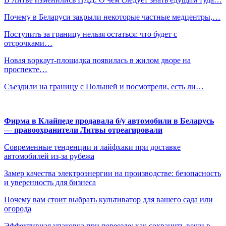
Почему в Беларуси закрыли некоторые частные медцентры,…
Поступить за границу нельзя остаться: что будет с
отсрочками…
Новая воркаут-площадка появилась в жилом дворе на
проспекте…
Съездили на границу с Польшей и посмотрели, есть ли…
Фирма в Клайпеде продавала б/у автомобили в Беларусь
— правоохранители Литвы отреагировали
Современные тенденции и лайфхаки при доставке
автомобилей из-за рубежа
Замер качества электроэнергии на производстве: безопасность
и уверенность для бизнеса
Почему вам стоит выбрать культиватор для вашего сада или
огорода
Эффективная упаковка при переезде: как сохранить вещи в