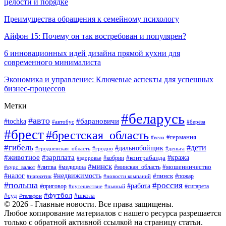
целости и порядке
Преимущества обращения к семейному психологу
Айфон 15: Почему он так востребован и популярен?
6 инновационных идей дизайна прямой кухни для
современного минималиста
Экономика и управление: Ключевые аспекты для успешных
бизнес-процессов
Метки
#беларусь
#авто
#tochka
#барановичи
#берёза
#автобус
#брест
#брестская_область
#германия
#вело
#гибель
#дети
#дальнобойщик
#гродно
#деньга
#гродненская_область
#животное
#зарплата
#контрабанда
#кража
#кобрин
#здоровье
#минск
#литва
#минская_область
#мошенничество
#курс_валют
#медицина
#налог
#недвижимость
#пинск
#пожар
#наркотик
#новости компаний
#польша
#россия
#работа
#сигарета
#приговор
#путешествие
#пьяный
#футбол
#суд
#школа
#телефон
© 2026 - Главные новости. Все права защищены.
Любое копирование материалов с нашего ресурса разрешается
только с обратной активной ссылкой на страницу статьи.