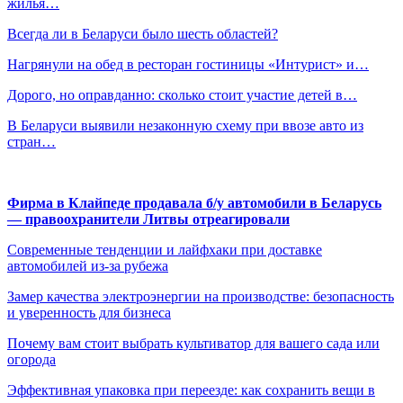
жилья…
Всегда ли в Беларуси было шесть областей?
Нагрянули на обед в ресторан гостиницы «Интурист» и…
Дорого, но оправданно: сколько стоит участие детей в…
В Беларуси выявили незаконную схему при ввозе авто из
стран…
Фирма в Клайпеде продавала б/у автомобили в Беларусь
— правоохранители Литвы отреагировали
Современные тенденции и лайфхаки при доставке
автомобилей из-за рубежа
Замер качества электроэнергии на производстве: безопасность
и уверенность для бизнеса
Почему вам стоит выбрать культиватор для вашего сада или
огорода
Эффективная упаковка при переезде: как сохранить вещи в