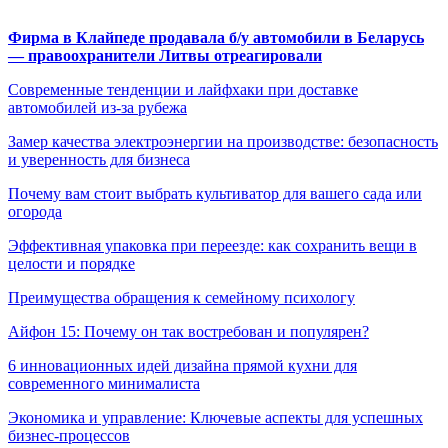
Фирма в Клайпеде продавала б/у автомобили в Беларусь
— правоохранители Литвы отреагировали
Современные тенденции и лайфхаки при доставке
автомобилей из-за рубежа
Замер качества электроэнергии на производстве: безопасность
и уверенность для бизнеса
Почему вам стоит выбрать культиватор для вашего сада или
огорода
Эффективная упаковка при переезде: как сохранить вещи в
целости и порядке
Преимущества обращения к семейному психологу
Айфон 15: Почему он так востребован и популярен?
6 инновационных идей дизайна прямой кухни для
современного минималиста
Экономика и управление: Ключевые аспекты для успешных
бизнес-процессов