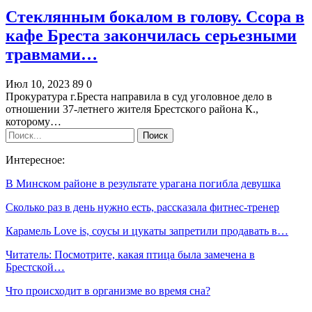
Стеклянным бокалом в голову. Ссора в
кафе Бреста закончилась серьезными
травмами…
Июл 10, 2023
89
0
Прокуратура г.Бреста направила в суд уголовное дело в
отношении 37-летнего жителя Брестского района К.,
которому…
Интересное:
В Минском районе в результате урагана погибла девушка
Сколько раз в день нужно есть, рассказала фитнес-тренер
Карамель Love is, соусы и цукаты запретили продавать в…
Читатель: Посмотрите, какая птица была замечена в
Брестской…
Что происходит в организме во время сна?