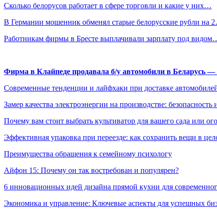
Сколько белорусов работает в сфере торговли и какие у них…
В Германии мошенник обменял старые белорусские рубли на 
Работникам фирмы в Бресте выплачивали зарплату под видом
Фирма в Клайпеде продавала б/у автомобили в Беларусь 
Современные тенденции и лайфхаки при доставке автомобилей
Замер качества электроэнергии на производстве: безопасность 
Почему вам стоит выбрать культиватор для вашего сада или ог
Эффективная упаковка при переезде: как сохранить вещи в цел
Преимущества обращения к семейному психологу
Айфон 15: Почему он так востребован и популярен?
6 инновационных идей дизайна прямой кухни для современно
Экономика и управление: Ключевые аспекты для успешных би