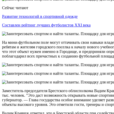
Сейчас читают
Развитие технологий в спортивной одежде
Составлен рейтинг лучших футболистов XXI века
На мини-футбольном поле могут оттачивать свои навыки владе
ребятам и жителям городского поселка к началу нового учебног
что этот объект нужен именно в Городище, и предприняли опр
поблагодарил всех причастных к созданию футбольной площад
Заместитель председателя Брестского облисполкома Вадим Крав
тыс. человек. "Это даст возможность открывать новые спортив
губернатор. — Глава государства особое внимание уделяет разв
объекты высокого уровня. Это отметили гости, тренеры и спор
Вадим Кравчук отметил, что в Брестской области при содейств