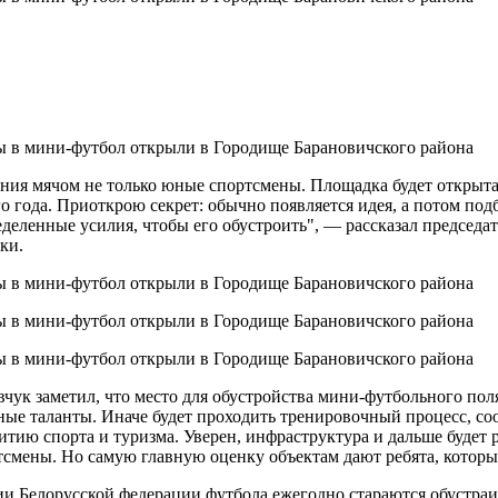
ния мячом не только юные спортсмены. Площадка будет открыта
о года. Приоткрою секрет: обычно появляется идея, а потом подб
еделенные усилия, чтобы его обустроить", — рассказал председ
ки.
чук заметил, что место для обустройства мини-футбольного пол
ные таланты. Иначе будет проходить тренировочный процесс, соо
итию спорта и туризма. Уверен, инфраструктура и дальше будет 
тсмены. Но самую главную оценку объектам дают ребята, которы
ии Белорусской федерации футбола ежегодно стараются обустраи