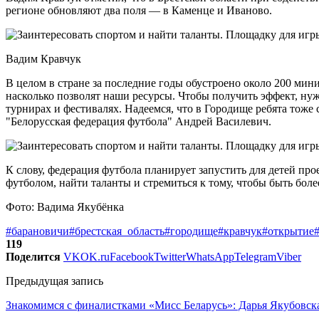
регионе обновляют два поля — в Каменце и Иваново.
Вадим Кравчук
В целом в стране за последние годы обустроено около 200 ми
насколько позволят наши ресурсы. Чтобы получить эффект, нуж
турнирах и фестивалях. Надеемся, что в Городище ребята тоже
"Белорусская федерация футбола" Андрей Василевич.
К слову, федерация футбола планирует запустить для детей пр
футболом, найти таланты и стремиться к тому, чтобы быть бо
Фото: Вадима Якубёнка
#барановичи
#брестская_область
#городище
#кравчук
#открытие
119
Поделится
VK
OK.ru
Facebook
Twitter
WhatsApp
Telegram
Viber
Предыдущая запись
Знакомимся с финалистками «Мисс Беларусь»: Дарья Якубовска