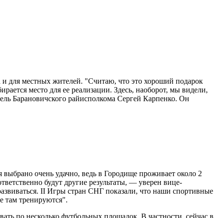
 и для местных жителей. "Считаю, что это хороший подарок
ирается место для ее реализации. Здесь, наоборот, мы видели,
атель Барановичского райисполкома Сергей Карпенко. Он
я выбрано очень удачно, ведь в Городище проживает около 2
тветственно будут другие результаты, — уверен вице-
развиваться. II Игры стран СНГ показали, что наши спортивные
е там тренируются".
вать по несколько футбольных площадок. В частности, сейчас в