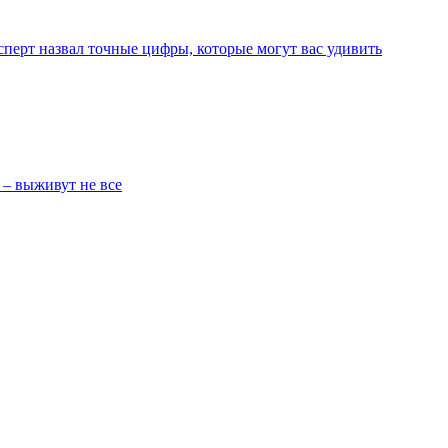
перт назвал точные цифры, которые могут вас удивить
 – выживут не все