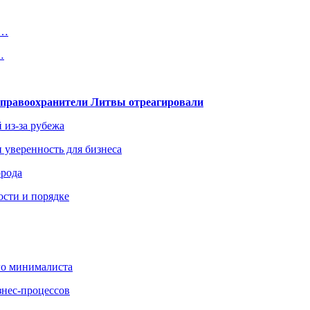
2…
…
— правоохранители Литвы отреагировали
 из-за рубежа
и уверенность для бизнеса
орода
ости и порядке
го минималиста
знес-процессов