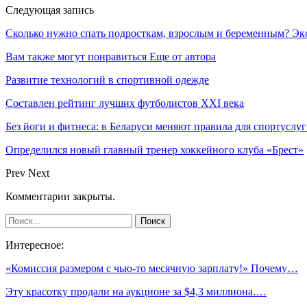
Следующая запись
Сколько нужно спать подросткам, взрослым и беременным? Экс
Вам также могут понравиться
Еще от автора
Развитие технологий в спортивной одежде
Составлен рейтинг лучших футболистов XXI века
Без йоги и фитнеса: в Беларуси меняют правила для спортуслуг
Определился новый главный тренер хоккейного клуба «Брест»
Prev
Next
Комментарии закрыты.
Интересное:
«Комиссия размером с чью-то месячную зарплату!» Почему…
Эту красотку продали на аукционе за $4,3 миллиона.…