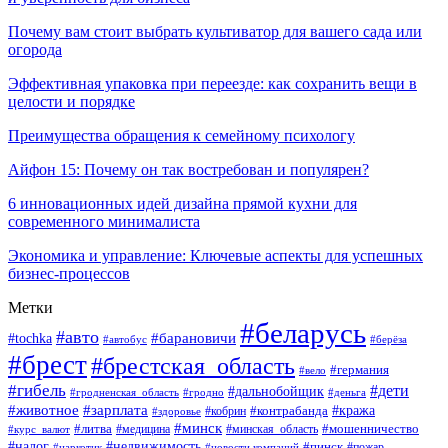
Почему вам стоит выбрать культиватор для вашего сада или
огорода
Эффективная упаковка при переезде: как сохранить вещи в
целости и порядке
Преимущества обращения к семейному психологу
Айфон 15: Почему он так востребован и популярен?
6 инновационных идей дизайна прямой кухни для
современного минималиста
Экономика и управление: Ключевые аспекты для успешных
бизнес-процессов
Метки
#беларусь
#авто
#tochka
#барановичи
#берёза
#автобус
#брест
#брестская_область
#германия
#вело
#гибель
#дети
#дальнобойщик
#гродно
#деньга
#гродненская_область
#животное
#зарплата
#контрабанда
#кража
#кобрин
#здоровье
#минск
#литва
#минская_область
#мошенничество
#курс_валют
#медицина
#налог
#недвижимость
#пинск
#пожар
#наркотик
#новости компаний