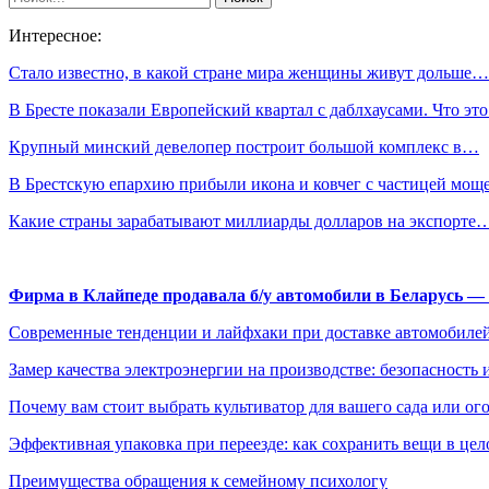
Интересное:
Стало известно, в какой стране мира женщины живут дольше…
В Бресте показали Европейский квартал с даблхаусами. Что э
Крупный минский девелопер построит большой комплекс в…
В Брестскую епархию прибыли икона и ковчег с частицей мо
Какие страны зарабатывают миллиарды долларов на экспорте
Фирма в Клайпеде продавала б/у автомобили в Беларусь 
Современные тенденции и лайфхаки при доставке автомобилей
Замер качества электроэнергии на производстве: безопасность 
Почему вам стоит выбрать культиватор для вашего сада или ог
Эффективная упаковка при переезде: как сохранить вещи в цел
Преимущества обращения к семейному психологу