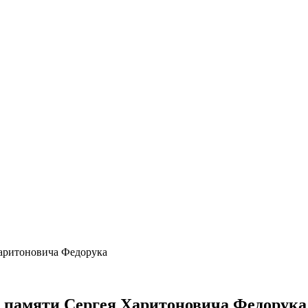
Харитоновича Федорука
р памяти Сергея Харитоновича Федорука