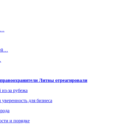
то…
щей…
…
— правоохранители Литвы отреагировали
 из-за рубежа
и уверенность для бизнеса
орода
ости и порядке