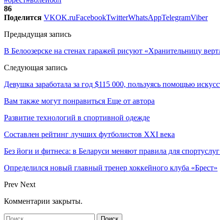
86
Поделится
VK
OK.ru
Facebook
Twitter
WhatsApp
Telegram
Viber
Предыдущая запись
В Белоозерске на стенах гаражей рисуют «Хранительницу вер
Следующая запись
Девушка заработала за год $115 000, пользуясь помощью искус
Вам также могут понравиться
Еще от автора
Развитие технологий в спортивной одежде
Составлен рейтинг лучших футболистов XXI века
Без йоги и фитнеса: в Беларуси меняют правила для спортуслуг
Определился новый главный тренер хоккейного клуба «Брест»
Prev
Next
Комментарии закрыты.