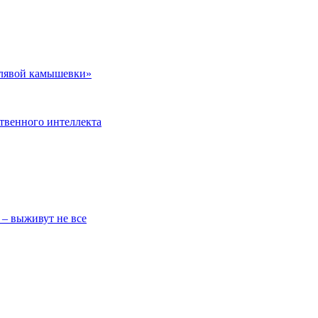
тлявой камышевки»
ственного интеллекта
 – выживут не все