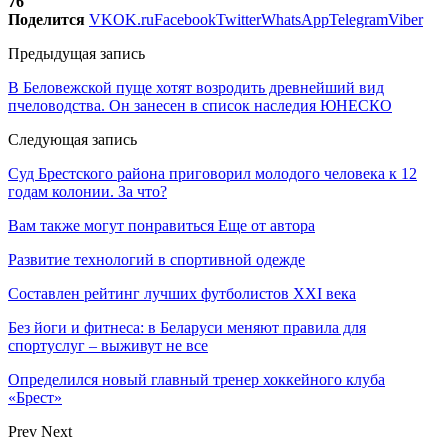
76
Поделится
VK
OK.ru
Facebook
Twitter
WhatsApp
Telegram
Viber
Предыдущая запись
В Беловежской пуще хотят возродить древнейший вид
пчеловодства. Он занесен в список наследия ЮНЕСКО
Следующая запись
Суд Брестского района приговорил молодого человека к 12
годам колонии. За что?
Вам также могут понравиться
Еще от автора
Развитие технологий в спортивной одежде
Составлен рейтинг лучших футболистов XXI века
Без йоги и фитнеса: в Беларуси меняют правила для
спортуслуг – выживут не все
Определился новый главный тренер хоккейного клуба
«Брест»
Prev
Next