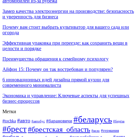
автомобилей из-за рубежа
Замер качества электроэнергии на производстве: безопасность
и уверенность для бизнеса
Почему вам стоит выбрать культиватор для вашего сада или
огорода
Эффективная упаковка при переезде: как сохранить вещи в
целости и порядке
Преимущества обращения к семейному психологу
Айфон 15: Почему он так востребован и популярен?
6 инновационных идей дизайна прямой кухни для
современного минималиста
Экономика и управление: Ключевые аспекты для успешных
бизнес-процессов
Метки
#беларусь
#авто
#tochka
#барановичи
#берёза
#автобус
#брест
#брестская_область
#германия
#вело
#гибель
#дети