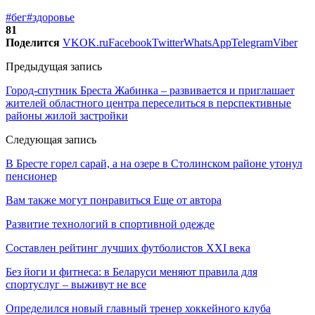
#бег
#здоровье
81
Поделится
VK
OK.ru
Facebook
Twitter
WhatsApp
Telegram
Viber
Предыдущая запись
Город-спутник Бреста Жабинка – развивается и приглашает
жителей областного центра переселиться в перспективные
районы жилой застройки
Следующая запись
В Бресте горел сарай, а на озере в Столинском районе утонул
пенсионер
Вам также могут понравиться
Еще от автора
Развитие технологий в спортивной одежде
Составлен рейтинг лучших футболистов XXI века
Без йоги и фитнеса: в Беларуси меняют правила для
спортуслуг – выживут не все
Определился новый главный тренер хоккейного клуба