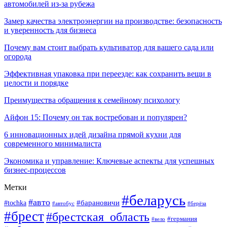
автомобилей из-за рубежа
Замер качества электроэнергии на производстве: безопасность
и уверенность для бизнеса
Почему вам стоит выбрать культиватор для вашего сада или
огорода
Эффективная упаковка при переезде: как сохранить вещи в
целости и порядке
Преимущества обращения к семейному психологу
Айфон 15: Почему он так востребован и популярен?
6 инновационных идей дизайна прямой кухни для
современного минималиста
Экономика и управление: Ключевые аспекты для успешных
бизнес-процессов
Метки
#беларусь
#авто
#tochka
#барановичи
#берёза
#автобус
#брест
#брестская_область
#германия
#вело