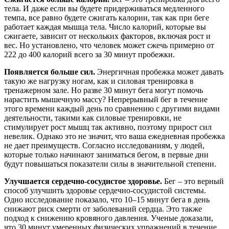
тела. И даже если вы будете придерживаться медленного
темпа, все равно будете сжигать калории, так как при беге
работает каждая мышца тела. Число калорий, которые вы
сжигаете, зависит от нескольких факторов, включая рост и
вес. Но установлено, что человек может сжечь примерно от
222 до 400 калорий всего за 30 минут пробежки.
Появляется больше сил.
Энергичная пробежка может давать
такую же нагрузку ногам, как и силовая тренировка в
тренажерном зале. Но разве 30 минут бега могут помочь
нарастить мышечную массу? Непрерывный бег в течение
этого времени каждый день по сравнению с другими видами
деятельности, такими как силовые тренировки, не
стимулирует рост мышц так активно, поэтому прирост сил
невелик. Однако это не значит, что ваша ежедневная пробежка
не дает преимуществ. Согласно исследованиям, у людей,
которые только начинают заниматься бегом, в первые дни
будут повышаться показатели силы в значительной степени.
Улучшается сердечно-сосудистое здоровье.
Бег – это верный
способ улучшить здоровье сердечно-сосудистой системы.
Одно исследование показало, что 10–15 минут бега в день
снижают риск смерти от заболеваний сердца. Это также
подход к снижению кровяного давления. Ученые доказали,
что 30 минут умеренных физических упражнений в течение