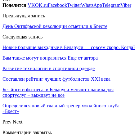
Поделится
VK
OK.ru
Facebook
Twitter
WhatsApp
Telegram
Viber
Предыдущая запись
День Октябрьской революции отметили в Бресте
Следующая запись
Новые большие выходные в Беларуси — совсем скоро. Когда?
Вам также могут понравиться
Еще от автора
Развитие технологий в спортивной одежде
Составлен рейтинг лучших футболистов XXI века
Без йоги и фитнеса: в Беларуси меняют правила для
спортуслуг – выживут не все
Определился новый главный тренер хоккейного клуба
«Брест»
Prev
Next
Комментарии закрыты.