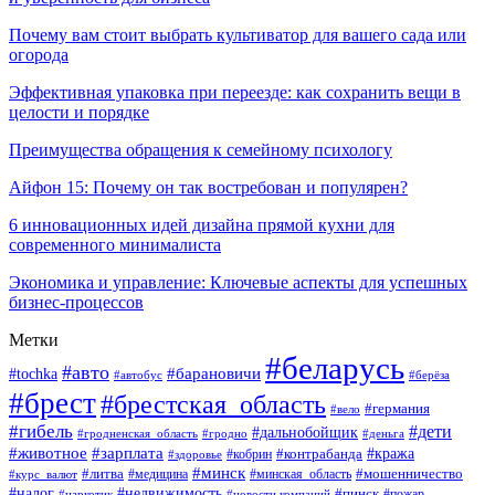
Почему вам стоит выбрать культиватор для вашего сада или
огорода
Эффективная упаковка при переезде: как сохранить вещи в
целости и порядке
Преимущества обращения к семейному психологу
Айфон 15: Почему он так востребован и популярен?
6 инновационных идей дизайна прямой кухни для
современного минималиста
Экономика и управление: Ключевые аспекты для успешных
бизнес-процессов
Метки
#беларусь
#авто
#tochka
#барановичи
#берёза
#автобус
#брест
#брестская_область
#германия
#вело
#гибель
#дети
#дальнобойщик
#гродно
#деньга
#гродненская_область
#животное
#зарплата
#контрабанда
#кража
#кобрин
#здоровье
#минск
#литва
#минская_область
#мошенничество
#курс_валют
#медицина
#налог
#недвижимость
#пинск
#пожар
#наркотик
#новости компаний