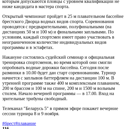
которым допускаются пловцы с уровнем квалификации не
ниже кандидата в мастера спорта.
Открытый чемпионат пройдет в 25 м плавательном бассейне
брестского Дворца водных видов спорта. Соревнования
проводятся с предварительными, полуфинальными (на
дистанциях 50 м и 100 м) и финальными заплывами. По
условиям, каждый спортсмен имеет право участвовать в
неограниченном количестве индивидуальных видов
программы и в эстафетах.
Накануне состоялись судейский семинар и официальная
тренировка спортсменов, во время которой они смогли
опробовать водные дорожки бассейна. Сегодня после
разминки в 10.00 будет дан старт соревнованиям. Турнир
начнется с заплывов баттерфляем на дистанции 100 м. В
утренней программе также 400 м комплексным плаванием,
200 м брассом и 100 м на спине, 200 м и 1500 м вольным
стилем. Начало вечерней программы — в 17.00. Вход на
зрительные трибуны свободный.
Телеканал "Беларусь 5" в прямом эфире покажет вечерние
сессии турнира 8 и 9 ноября.
#брест
#плавание
116