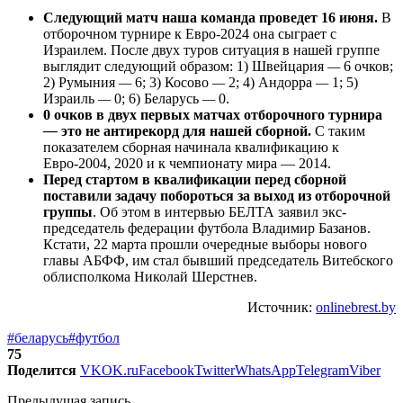
Следующий матч наша команда проведет 16 июня.
В
отборочном турнире к Евро-2024 она сыграет с
Израилем. После двух туров ситуация в нашей группе
выглядит следующий образом: 1) Швейцария
—
6 очков;
2) Румыния
—
6; 3) Косово
—
2; 4) Андорра
—
1; 5)
Израиль
—
0; 6) Беларусь
—
0.
0 очков в двух первых матчах отборочного турнира
—
это не антирекорд для нашей сборной.
С таким
показателем сборная начинала квалификацию к
Евро-2004, 2020 и к чемпионату мира — 2014.
Перед стартом в квалификации перед сборной
поставили задачу побороться за выход из отборочной
группы
. Об этом в интервью БЕЛТА заявил экс-
председатель федерации футбола Владимир Базанов.
Кстати, 22 марта прошли очередные выборы нового
главы АБФФ, им стал бывший председатель Витебского
облисполкома Николай Шерстнев.
Источник:
onlinebrest.by
#беларусь
#футбол
75
Поделится
VK
OK.ru
Facebook
Twitter
WhatsApp
Telegram
Viber
Предыдущая запись