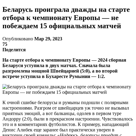
Беларусь проиграла дважды на старте
отбора к чемпионату Европы — не
побеждаем 15 официальных матчей
Опубликовано
Мар 29, 2023
75
Поделится
На старте отбора к чемпионату Европы — 2024 сборная
Беларуси уступила в двух матчах. Сначала была
разгромлена мощной Швейцарией (5:0), а во второй
встрече уступила в Бухаресте Румынии
—
1:2.
К очной сшибке белорусы и румыны подошли с полярными
настроениями. Разгром от швейцарцев уж точно не вызывал
приятных эмоций, а вот балканцы, одолев в первом туре
Андорру (2:0), были в прекрасном настроении. Чувствовалось
это и в комментариях футболистов. К примеру, нападающий
Денис Алибек еще заранее был практически уверен в
виктории своей команды: «
Надеюсь, белорусы приедут с