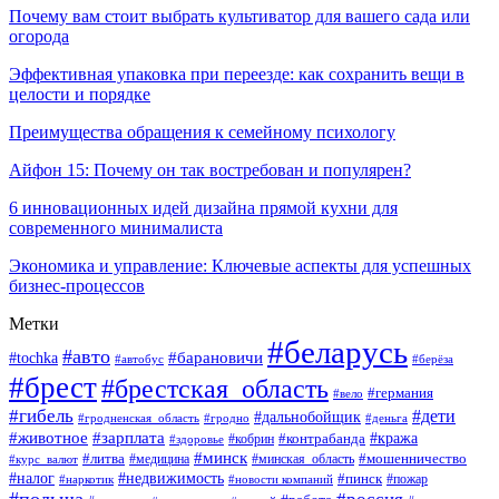
Почему вам стоит выбрать культиватор для вашего сада или
огорода
Эффективная упаковка при переезде: как сохранить вещи в
целости и порядке
Преимущества обращения к семейному психологу
Айфон 15: Почему он так востребован и популярен?
6 инновационных идей дизайна прямой кухни для
современного минималиста
Экономика и управление: Ключевые аспекты для успешных
бизнес-процессов
Метки
#беларусь
#авто
#tochka
#барановичи
#берёза
#автобус
#брест
#брестская_область
#германия
#вело
#гибель
#дети
#дальнобойщик
#гродно
#деньга
#гродненская_область
#животное
#зарплата
#контрабанда
#кража
#кобрин
#здоровье
#минск
#литва
#минская_область
#мошенничество
#курс_валют
#медицина
#налог
#недвижимость
#пинск
#пожар
#наркотик
#новости компаний
#польша