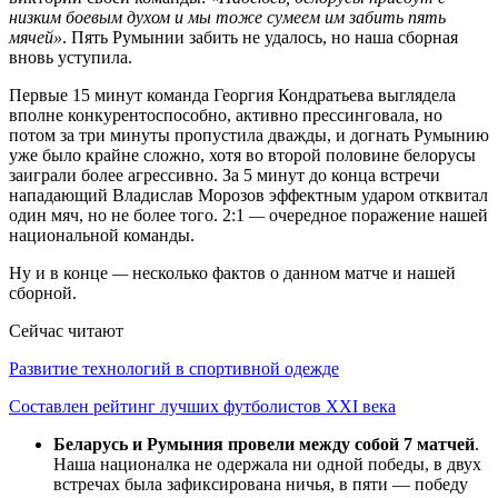
низким боевым духом и мы тоже сумеем им забить пять
мячей»
. Пять Румынии забить не удалось, но наша сборная
вновь уступила.
Первые 15 минут команда Георгия Кондратьева выглядела
вполне конкурентоспособно, активно прессинговала, но
потом за три минуты пропустила дважды, и догнать Румынию
уже было крайне сложно, хотя во второй половине белорусы
заиграли более агрессивно. За 5 минут до конца встречи
нападающий Владислав Морозов эффектным ударом отквитал
один мяч, но не более того. 2:1
—
очередное поражение нашей
национальной команды.
Ну и в конце
—
несколько фактов о данном матче и нашей
сборной.
Сейчас читают
Развитие технологий в спортивной одежде
Составлен рейтинг лучших футболистов XXI века
Беларусь и Румыния провели между собой 7 матчей
.
Наша националка не одержала ни одной победы, в двух
встречах была зафиксирована ничья, в пяти — победу