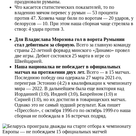
праздновали румыны.
Что касается статистических показателей, то по
владению мячом перевес у румын
—
53 процента
против 47. Хозяева чаще били по воротам
—
20 ударов, у
белорусов
—
10. При этом наша сборная чаще стреляла в
створ: 4 удара против 3.
Для Владислава Морозова гол в ворота Румынии
стал дебютным за сборную.
Всего за главную команду
страны 22-летний форвард минского «Динамо» провел
две игры. Дебют состоялся 25 марта в игре со
Швейцарией.
Наша националка не побеждает в официальных
матчах на протяжении двух лет.
Всего
—
в 15 матчах.
Последнюю победу она одержала 27 марта 2021-го,
переиграв Эстонию (4:2) в квалификации к чемпионату
мира — 2022. В дальнейшем была еще виктория над
Иорданией (1:0), Индией (3:0), Бахрейном (1:0) и
Сирией (1:0), но их достигли в товарищеских матчах.
Однако это не самый худший результат. Как пишет
«Прессбол», с октября 1996-го по октябрь 1999-го наша
сборная не побеждала в 16 встречах подряд.