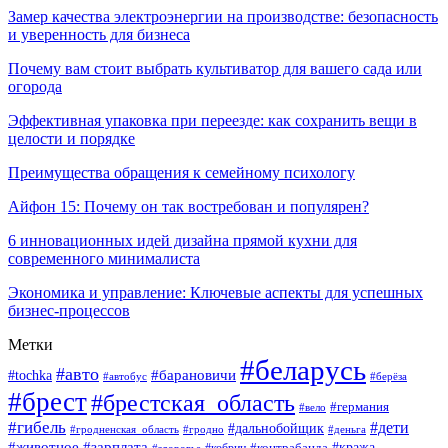
Замер качества электроэнергии на производстве: безопасность
и уверенность для бизнеса
Почему вам стоит выбрать культиватор для вашего сада или
огорода
Эффективная упаковка при переезде: как сохранить вещи в
целости и порядке
Преимущества обращения к семейному психологу
Айфон 15: Почему он так востребован и популярен?
6 инновационных идей дизайна прямой кухни для
современного минималиста
Экономика и управление: Ключевые аспекты для успешных
бизнес-процессов
Метки
#беларусь
#авто
#tochka
#барановичи
#берёза
#автобус
#брест
#брестская_область
#германия
#вело
#гибель
#дети
#дальнобойщик
#гродно
#деньга
#гродненская_область
#животное
#зарплата
#контрабанда
#кража
#кобрин
#здоровье