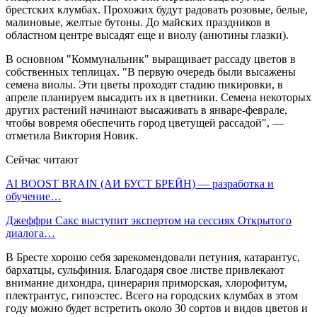
брестских клумбах. Прохожих будут радовать розовые, белые,
малиновые, желтые бутоны. До майских праздников в
областном центре высадят еще и виолу (анютины глазки).
В основном "Коммунальник" выращивает рассаду цветов в
собственных теплицах. "В первую очередь были высажены
семена виолы. Эти цветы проходят стадию пикировки, в
апреле планируем высадить их в цветники. Семена некоторых
других растений начинают высаживать в январе-феврале,
чтобы вовремя обеспечить город цветущей рассадой", —
отметила Виктория Новик.
Сейчас читают
AI BOOST BRAIN (АИ БУСТ БРЕЙН) — разработка и
обучение…
Джеффри Сакс выступит экспертом на сессиях Открытого
диалога…
В Бресте хорошо себя зарекомендовали петуния, катарантус,
бархатцы, сульфиния. Благодаря свое листве привлекают
внимание дихондра, цинерария приморская, хлорофитум,
плектрантус, гипоэстес. Всего на городских клумбах в этом
году можно будет встретить около 30 сортов и видов цветов и