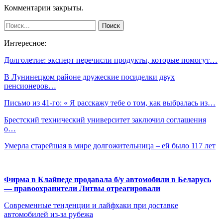
Комментарии закрыты.
Интересное:
Долголетие: эксперт перечисли продукты, которые помогут…
В Лунинецком районе дружеские посиделки двух
пенсионеров…
Письмо из 41-го: « Я расскажу тебе о том, как выбралась из…
Брестский технический университет заключил соглашения
о…
Умерла старейшая в мире долгожительница – ей было 117 лет
Фирма в Клайпеде продавала б/у автомобили в Беларусь
— правоохранители Литвы отреагировали
Современные тенденции и лайфхаки при доставке
автомобилей из-за рубежа