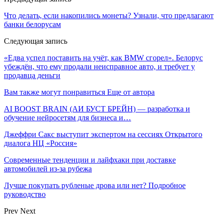
Что делать, если накопились монеты? Узнали, что предлагают
банки белорусам
Следующая запись
«Едва успел поставить на учёт, как BMW сгорел». Белорус
убеждён, что ему продали неисправное авто, и требует у
продавца деньги
Вам также могут понравиться
Еще от автора
AI BOOST BRAIN (АИ БУСТ БРЕЙН) — разработка и
обучение нейросетям для бизнеса и…
Джеффри Сакс выступит экспертом на сессиях Открытого
диалога НЦ «Россия»
Современные тенденции и лайфхаки при доставке
автомобилей из-за рубежа
Лучше покупать рубленые дрова или нет? Подробное
руководство
Prev
Next