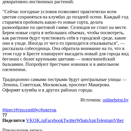
декоративно-лиственных растений.
"Сейчас погодные условия позволяют практически всем
цветам сохраняться на клумбах до поздней осени. Каждый год
стараемся пробовать какие-то новые сорта, делать
разнообразие по цветовой гамме. Селекция не стоит на месте.
Берем новые сорта в небольших объемах, чтобы посмотреть,
как растения будут чувствовать себя в городской среде, какие
они в уходе. Иногда от чего-то приходится отказываться", —
рассказала собеседница. Она обратила внимание на то, что в
этом году в Бресте планируют высадить новый для города вид
бегонии с более крупными цветами — новогвинейский
бальзамин. Попробуют брестчане новинки и в ампельном
озеленении.
Традиционно самыми пестрыми будут центральные улицы —
Ленина, Советская, Московская, проспект Машерова.
Оформят клумбы и в других районах города.
Источник:
onlinebrest.by
#брест
#троллейбус
#цветок
77
Поделится
VK
OK.ru
Facebook
Twitter
WhatsApp
Telegram
Viber
Предыдущая запись