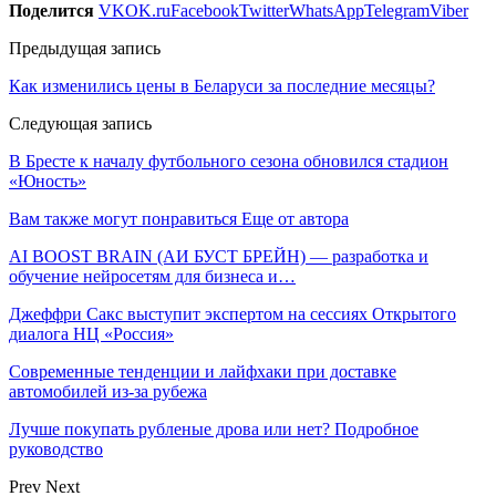
Поделится
VK
OK.ru
Facebook
Twitter
WhatsApp
Telegram
Viber
Предыдущая запись
Как изменились цены в Беларуси за последние месяцы?
Следующая запись
В Бресте к началу футбольного сезона обновился стадион
«Юность»
Вам также могут понравиться
Еще от автора
AI BOOST BRAIN (АИ БУСТ БРЕЙН) — разработка и
обучение нейросетям для бизнеса и…
Джеффри Сакс выступит экспертом на сессиях Открытого
диалога НЦ «Россия»
Современные тенденции и лайфхаки при доставке
автомобилей из-за рубежа
Лучше покупать рубленые дрова или нет? Подробное
руководство
Prev
Next