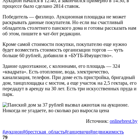
Аукцион начался в 12:40, а закончился примерно в 14:30, в
процессе было сделано 2814 ставок.
Победитель — физлицо. Аукционная площадка не может
раскрывать данные покупателя. Но если вы счастливый
обладатель столетнего панского дома и готовы рассказать нам
об этом, пишите в чат-бот редакции.
Кроме самой стоимости покупки, покупателю еще нужно
будет возместить стоимость организации торгов — чуть
больше 60 рублей, добавили в «БУТБ-Имущество».
Здание одноэтажное, с колоннами, его площадь — 324
«квадрата». Есть отопление, вода, электричество,
канализация, телефон. При доме есть пристройка, бригадный
дом, танцплощадка с мостом, а еще участок на 2,5 гектара, его
передадут в аренду на 30 лет. Есть три искусственных пруда и
парк.
Источник:
onlinebrest.by
#аукцион
#брестская_область
#ганцевичи
#недвижимость
79