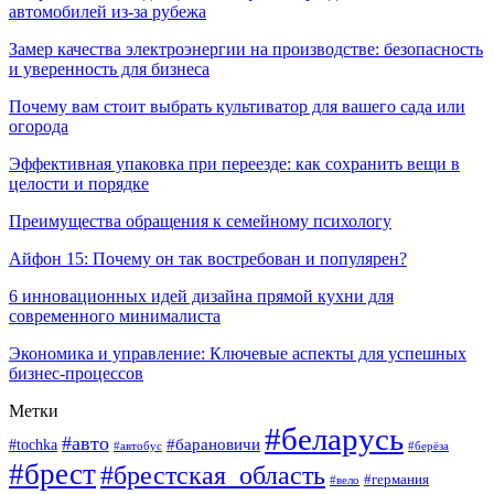
автомобилей из-за рубежа
Замер качества электроэнергии на производстве: безопасность
и уверенность для бизнеса
Почему вам стоит выбрать культиватор для вашего сада или
огорода
Эффективная упаковка при переезде: как сохранить вещи в
целости и порядке
Преимущества обращения к семейному психологу
Айфон 15: Почему он так востребован и популярен?
6 инновационных идей дизайна прямой кухни для
современного минималиста
Экономика и управление: Ключевые аспекты для успешных
бизнес-процессов
Метки
#беларусь
#авто
#tochka
#барановичи
#берёза
#автобус
#брест
#брестская_область
#германия
#вело