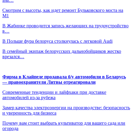
Вы…
Смотрим с высоты, как идет ремонт Бульковского моста на
М1
В Жабинке проводится запись желающих на трудоустройство
в…
В Польше фура белоруса столкнулась с легковой Audi
В семейный экипаж белорусских дальнобойщиков жестко
врезался…
Фирма в Клайпеде продавала б/у автомобили в Беларусь
— правоохранители Литвы отреагировали
Современные тенденции и лайфхаки при доставке
автомобилей из-за рубежа
Замер качества электроэнергии на производстве: безопасность
и уверенность для бизнеса
Почему вам стоит выбрать культиватор для вашего сада или
огорода