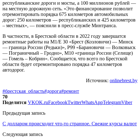
республиканские дороги и мосты, а 100 миллионов рублей —
на местную дорожную сеть. «Это финансирование позволит
отремонтировать порядка 675 километров автомобильных
дорог: 250 километров — республиканских и 425 километров
– местных», — пояснили в пресс-службе Минтранса.
В частности, в Брестской области в 2022 году завершатся
ремонтные работы на М1/Е 30 «Брест (Козловичи) — Минск
— граница России (Редьки)», Р99 «Барановичи — Волковыск
— Пограничный – Гродно», М10 «граница России (Селище)
— Гомель – Кобрин». Сообщается, что всего по Брестской
области будет отремонтировано порядка 47 километров
автодорог.
Источник:
onlinebrest.by
#брестская_область
#дорога
#ремонт
70
Поделится
VK
OK.ru
Facebook
Twitter
WhatsApp
Telegram
Viber
Предыдущая запись
С долларом происходит что-то странное. Свежие курсы валют
Следующая запись