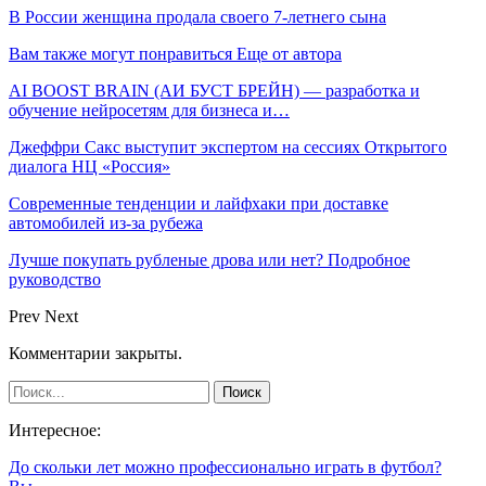
В России женщина продала своего 7-летнего сына
Вам также могут понравиться
Еще от автора
AI BOOST BRAIN (АИ БУСТ БРЕЙН) — разработка и
обучение нейросетям для бизнеса и…
Джеффри Сакс выступит экспертом на сессиях Открытого
диалога НЦ «Россия»
Современные тенденции и лайфхаки при доставке
автомобилей из-за рубежа
Лучше покупать рубленые дрова или нет? Подробное
руководство
Prev
Next
Комментарии закрыты.
Интересное:
До скольки лет можно профессионально играть в футбол?