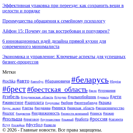
Эффективная упаковка при переезде: как сохранить вещи в
целости и порядке
Преимущества обращения к семейному психологу
Айфон 15: Почему он так востребован и популярен?
6 инновационных идей дизайна прямой кухни для
современного минималиста
Экономика и управление: Ключевые аспекты для успешных
бизнес-процессов
Метки
#беларусь
#авто
#tochka
#барановичи
#берёза
#автобус
#брест
#брестская_область
#германия
#вело
#гибель
#дети
#дальнобойщик
#гродно
#деньга
#гродненская_область
#животное
#зарплата
#контрабанда
#кража
#кобрин
#здоровье
#минск
#литва
#минская_область
#мошенничество
#курс_валют
#медицина
#налог
#недвижимость
#пинск
#пожар
#наркотик
#новости компаний
#польша
#россия
#работа
#сигарета
#приговор
#путешествие
#пьяный
#футбол
#суд
#школа
#телефон
© 2026 - Главные новости. Все права защищены.