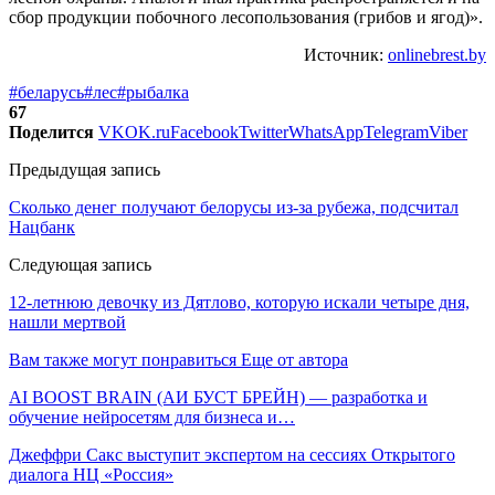
сбор продукции побочного лесопользования (грибов и ягод)».
Источник:
onlinebrest.by
#беларусь
#лес
#рыбалка
67
Поделится
VK
OK.ru
Facebook
Twitter
WhatsApp
Telegram
Viber
Предыдущая запись
Сколько денег получают белорусы из-за рубежа, подсчитал
Нацбанк
Следующая запись
12-летнюю девочку из Дятлово, которую искали четыре дня,
нашли мертвой
Вам также могут понравиться
Еще от автора
AI BOOST BRAIN (АИ БУСТ БРЕЙН) — разработка и
обучение нейросетям для бизнеса и…
Джеффри Сакс выступит экспертом на сессиях Открытого
диалога НЦ «Россия»