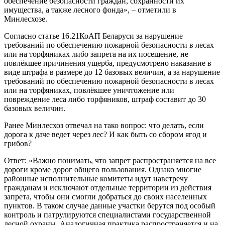
обеспечение безопасности граждан, сохранности их
имущества, а также лесного фонда», – отметили в
Минлесхозе.
Согласно статье 16.21КоАП Беларуси за нарушение
требований по обеспечению пожарной безопасности в лесах
или на торфяниках либо запрета на их посещение, не
повлёкшее причинения ущерба, предусмотрено наказание в
виде штрафа в размере до 12 базовых величин, а за нарушение
требований по обеспечению пожарной безопасности в лесах
или на торфяниках, повлёкшее уничтожение или
повреждение леса либо торфяников, штраф составит до 30
базовых величин.
Ранее Минлесхоз отвечал на тако вопрос: что делать, если
дорога к даче ведет через лес? И как быть со сбором ягод и
грибов?
Ответ: «Важно понимать, что запрет распространяется на все
дороги кроме дорог общего пользования. Однако многие
районные исполнительные комитеты идут навстречу
гражданам и исключают отдельные территории из действия
запрета, чтобы они смогли добраться до своих населенных
пунктов. В таком случае данные участки берутся под особый
контроль и патрулируются специалистами государственной
лесной охраны. Аналогичная практика распространяется и на