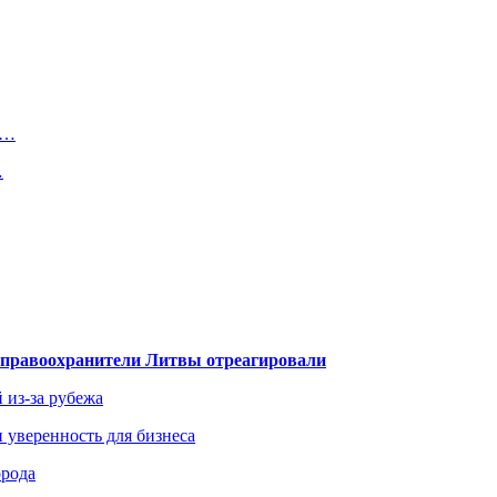
6…
…
— правоохранители Литвы отреагировали
 из-за рубежа
и уверенность для бизнеса
орода