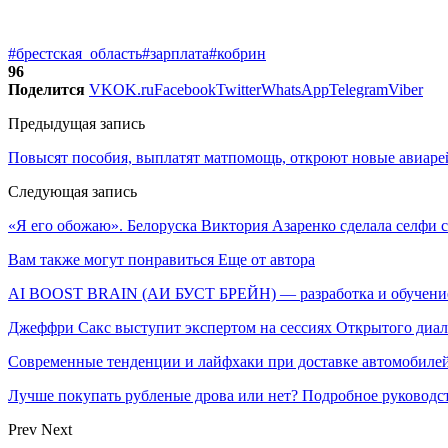
#брестская_область
#зарплата
#кобрин
96
Поделится
VK
OK.ru
Facebook
Twitter
WhatsApp
Telegram
Viber
Предыдущая запись
Повысят пособия, выплатят матпомощь, откроют новые авиарей
Следующая запись
«Я его обожаю». Белоруска Виктория Азаренко сделала селфи с
Вам также могут понравиться
Еще от автора
AI BOOST BRAIN (АИ БУСТ БРЕЙН) — разработка и обучение
Джеффри Сакс выступит экспертом на сессиях Открытого диа
Современные тенденции и лайфхаки при доставке автомобилей
Лучше покупать рубленые дрова или нет? Подробное руководс
Prev
Next