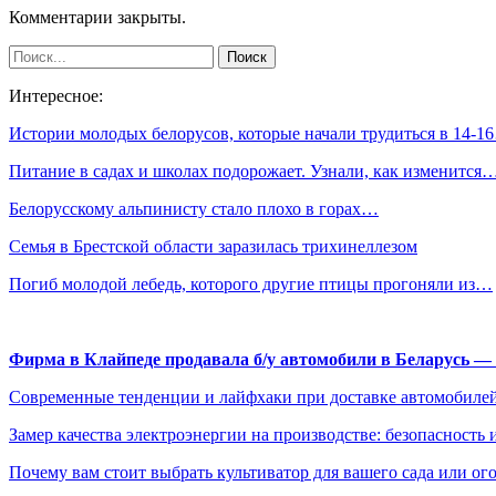
Комментарии закрыты.
Интересное:
Истории молодых белорусов, которые начали трудиться в 14-1
Питание в садах и школах подорожает. Узнали, как изменится
Белорусскому альпинисту стало плохо в горах…
Семья в Брестской области заразилась трихинеллезом
Погиб молодой лебедь, которого другие птицы прогоняли из…
Фирма в Клайпеде продавала б/у автомобили в Беларусь 
Современные тенденции и лайфхаки при доставке автомобилей
Замер качества электроэнергии на производстве: безопасность 
Почему вам стоит выбрать культиватор для вашего сада или ог