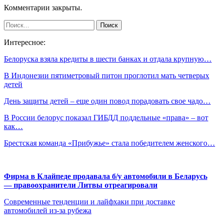
Комментарии закрыты.
Интересное:
Белоруска взяла кредиты в шести банках и отдала крупную…
В Индонезии пятиметровый питон проглотил мать четверых
детей
День защиты детей – еще один повод порадовать свое чадо…
В России белорус показал ГИБДД поддельные «права» – вот
как…
Брестская команда «Прибужье» стала победителем женского…
Фирма в Клайпеде продавала б/у автомобили в Беларусь
— правоохранители Литвы отреагировали
Современные тенденции и лайфхаки при доставке
автомобилей из-за рубежа