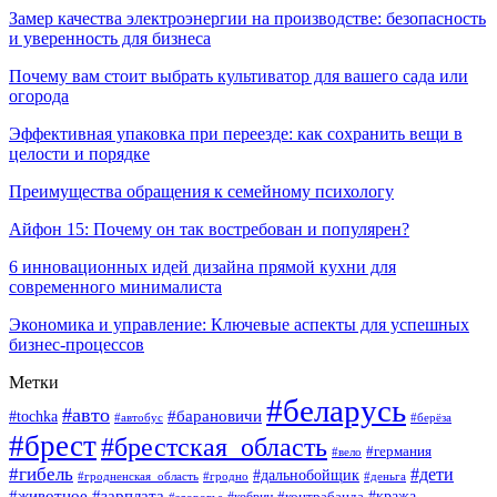
Замер качества электроэнергии на производстве: безопасность
и уверенность для бизнеса
Почему вам стоит выбрать культиватор для вашего сада или
огорода
Эффективная упаковка при переезде: как сохранить вещи в
целости и порядке
Преимущества обращения к семейному психологу
Айфон 15: Почему он так востребован и популярен?
6 инновационных идей дизайна прямой кухни для
современного минималиста
Экономика и управление: Ключевые аспекты для успешных
бизнес-процессов
Метки
#беларусь
#авто
#tochka
#барановичи
#берёза
#автобус
#брест
#брестская_область
#германия
#вело
#гибель
#дети
#дальнобойщик
#гродно
#деньга
#гродненская_область
#животное
#зарплата
#контрабанда
#кража
#кобрин
#здоровье