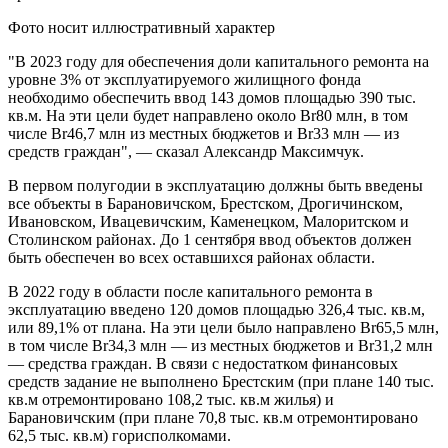
Фото носит иллюстративный характер
"В 2023 году для обеспечения доли капитального ремонта на
уровне 3% от эксплуатируемого жилищного фонда
необходимо обеспечить ввод 143 домов площадью 390 тыс.
кв.м. На эти цели будет направлено около Br80 млн, в том
числе Br46,7 млн из местных бюджетов и Br33 млн — из
средств граждан", — сказал Александр Максимчук.
В первом полугодии в эксплуатацию должны быть введены
все объекты в Барановичском, Брестском, Дрогичинском,
Ивановском, Ивацевичским, Каменецком, Малоритском и
Столинском районах. До 1 сентября ввод объектов должен
быть обеспечен во всех оставшихся районах области.
В 2022 году в области после капитального ремонта в
эксплуатацию введено 120 домов площадью 326,4 тыс. кв.м,
или 89,1% от плана. На эти цели было направлено Br65,5 млн,
в том числе Br34,3 млн — из местных бюджетов и Br31,2 млн
— средства граждан. В связи с недостатком финансовых
средств задание не выполнено Брестским (при плане 140 тыс.
кв.м отремонтировано 108,2 тыс. кв.м жилья) и
Барановичским (при плане 70,8 тыс. кв.м отремонтировано
62,5 тыс. кв.м) горисполкомами.