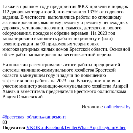
Также в прошлом году предприятия ЖКХ привели в порядок
112 дворовых территорий, что составило 133% от годового
задания. В частности, выполнялись работы по сплошному
асфальтированию, ямочному ремонту и ремонту пешеходных
дорожек, установке песочниц, скамеек, детского игрового
оборудования, посадке и обрезке деревьев. На 2023 год
запланировано выполнить работы по ремонту и (или)
реконструкции на 90 придомовых территориях
многоквартирных жилых домов Брестской области. Основной
объем работ запланирован на весенне-летний период.
На коллегии рассматривались итоги работы предприятий
системы жилищно-коммунального хозяйства Брестской
области в минувшем году и задачи по повышению
эффективности работы на 2023 год. В заседании приняли
участие министр жилищно-коммунального хозяйства Андрей
Хмель и заместитель председателя Брестского облисполкома
Вадим Ольшевский.
Источник:
onlinebrest.by
#брестская_область
#капремонт
83
Поделится
VK
OK.ru
Facebook
Twitter
WhatsApp
Telegram
Viber